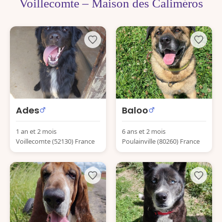
Voillecomte – Maison des Caliméros
Ades
Baloo
1 an et 2 mois
6 ans et 2 mois
Voillecomte (52130) France
Poulainville (80260) France