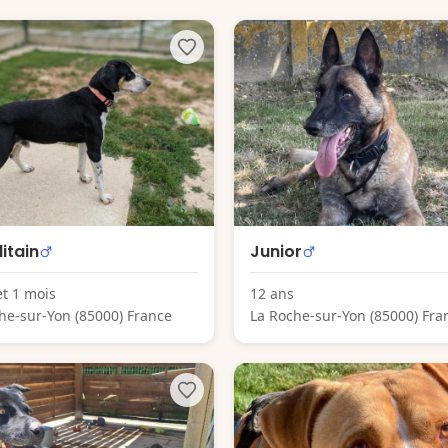
itain
Junior
et 1 mois
12 ans
he-sur-Yon (85000) France
La Roche-sur-Yon (85000) Fra