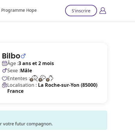
Programme Hope
S'inscrire
Bilbo
Âge :
3 ans et 2 mois
Sexe :
Mâle
Ententes :
Localisation :
La Roche-sur-Yon (85000)
France
ver votre futur compagnon.