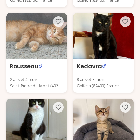
Golfech (82400) France
Golfech (82400) France
Rousseau
Kedavra
2 ans et 4 mois
8 ans et 7 mois
Saint-Pierre-du-Mont (4028
Golfech (82400) France
0) France