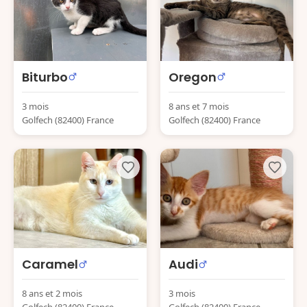
Biturbo
Oregon
3 mois
8 ans et 7 mois
Golfech (82400) France
Golfech (82400) France
Caramel
Audi
8 ans et 2 mois
3 mois