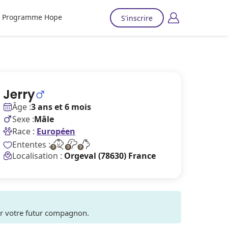
Programme Hope
S'inscrire
Jerry
Âge :
3 ans et 6 mois
Sexe :
Mâle
Race :
Européen
Ententes :
Localisation :
Orgeval (78630) France
ver votre futur compagnon.