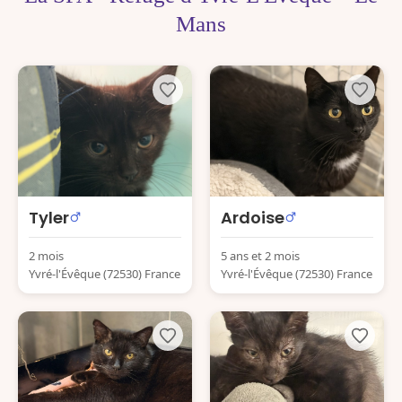
Mans
Tyler
Ardoise
2 mois
5 ans et 2 mois
Yvré-l'Évêque (72530) France
Yvré-l'Évêque (72530) France