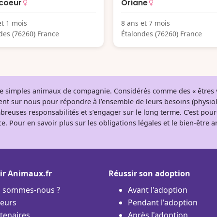
 coeur
Oriane
et 1 mois
8 ans et 7 mois
des (76260) France
Étalondes (76260) France
 de simples animaux de compagnie. Considérés comme des « êtres v
tent sur nous pour répondre à l’ensemble de leurs besoins (physio
breuses responsabilités et s’engager sur le long terme. C’est pou
e. Pour en savoir plus sur les obligations légales et le bien-être
ir Animaux.fr
Réussir son adoption
i sommes-nous ?
Avant l'adoption
eurs
Pendant l'adoption
tenaires
Après l'adoption