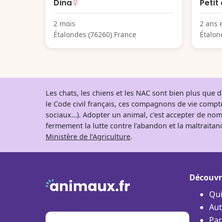
Dina
Petit
2 mois
2 ans 
Étalondes (76260) France
Étalon
Les chats, les chiens et les NAC sont bien plus que
le Code civil français, ces compagnons de vie comp
sociaux…). Adopter un animal, c’est accepter de nom
fermement la lutte contre l’abandon et la maltraitanc
Ministère de l’Agriculture
.
Découvr
Qu
Aut
Par