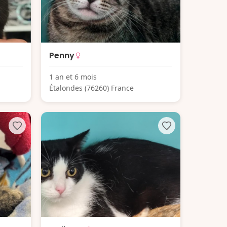
Penny
1 an et 6 mois
Étalondes (76260) France