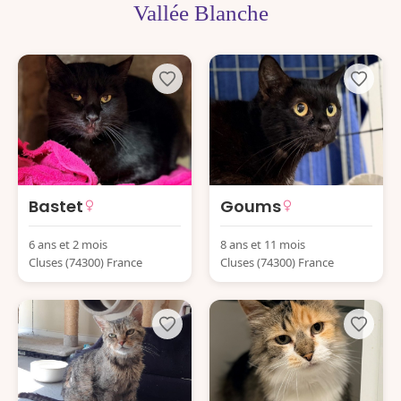
Vallée Blanche
Bastet
Goums
6 ans et 2 mois
8 ans et 11 mois
Cluses (74300) France
Cluses (74300) France