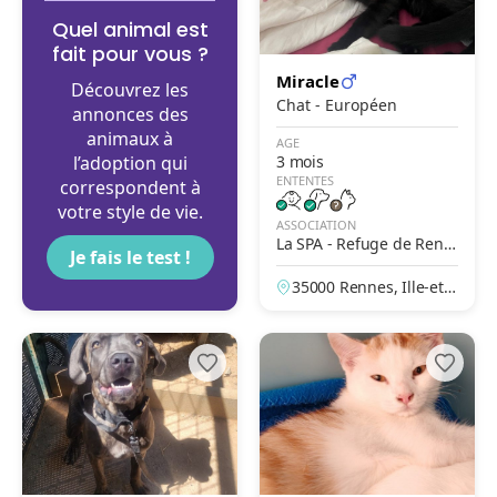
Quel animal est
fait pour vous ?
Miracle
Découvrez les
Chat - Européen
annonces des
animaux à
AGE
l’adoption qui
3 mois
ENTENTES
correspondent à
votre style de vie.
ASSOCIATION
La SPA - Refuge de Renn
Je fais le test !
es
35000 Rennes, Ille-et-V
ilaine, France