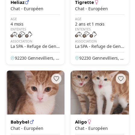
Heliaz
Tigrette
Chat - Européen
Chat - Européen
AGE
AGE
4 mois
2 ans et 1 mois
ENTENTES
ENTENTES
ASSOCIATION
ASSOCIATION
La SPA - Refuge de Genn
La SPA - Refuge de Genn
evilliers – Grammont
evilliers – Grammont
92230 Gennevilliers, H
92230 Gennevilliers, H
auts-de-Seine, France
auts-de-Seine, France
Babybel
Aligo
Chat - Européen
Chat - Européen