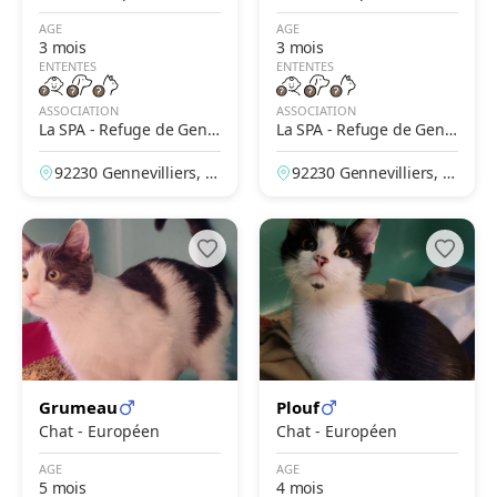
AGE
AGE
3 mois
3 mois
ENTENTES
ENTENTES
ASSOCIATION
ASSOCIATION
La SPA - Refuge de Genn
La SPA - Refuge de Genn
evilliers – Grammont
evilliers – Grammont
92230 Gennevilliers, H
92230 Gennevilliers, H
auts-de-Seine, France
auts-de-Seine, France
Grumeau
Plouf
Chat - Européen
Chat - Européen
AGE
AGE
5 mois
4 mois