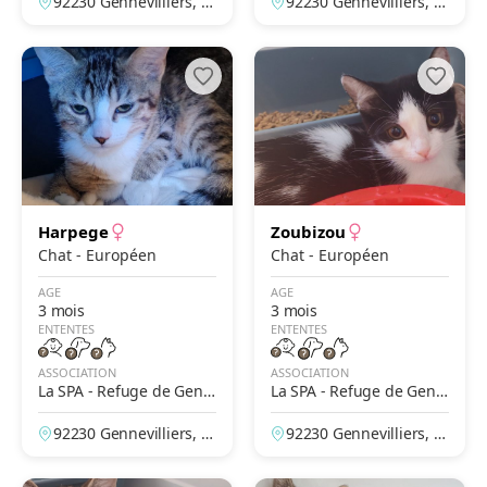
92230 Gennevilliers, H
92230 Gennevilliers, H
auts-de-Seine, France
auts-de-Seine, France
Harpege
Zoubizou
Chat - Européen
Chat - Européen
AGE
AGE
3 mois
3 mois
ENTENTES
ENTENTES
ASSOCIATION
ASSOCIATION
La SPA - Refuge de Genn
La SPA - Refuge de Genn
evilliers – Grammont
evilliers – Grammont
92230 Gennevilliers, H
92230 Gennevilliers, H
auts-de-Seine, France
auts-de-Seine, France