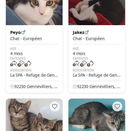
Peyo
Jakez
Chat - Européen
Chat - Européen
AGE
AGE
4 mois
4 mois
ENTENTES
ENTENTES
ASSOCIATION
ASSOCIATION
La SPA - Refuge de Genn
La SPA - Refuge de Genn
evilliers – Grammont
evilliers – Grammont
92230 Gennevilliers, H
92230 Gennevilliers, H
auts-de-Seine, France
auts-de-Seine, France