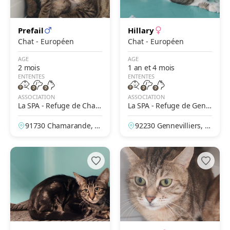
Prefail
Hillary
Chat - Européen
Chat - Européen
AGE
AGE
2 mois
1 an et 4 mois
ENTENTES
ENTENTES
ASSOCIATION
ASSOCIATION
La SPA - Refuge de Cham
La SPA - Refuge de Genn
arande
evilliers – Grammont
91730 Chamarande, Es
92230 Gennevilliers, H
sonne, France
auts-de-Seine, France