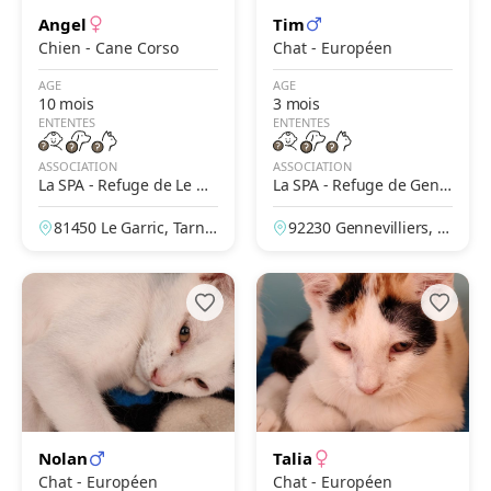
Angel
Tim
Chien - Cane Corso
Chat - Européen
AGE
AGE
10 mois
3 mois
ENTENTES
ENTENTES
ASSOCIATION
ASSOCIATION
La SPA - Refuge de Le Ga
La SPA - Refuge de Genn
rric – Albi
evilliers – Grammont
81450 Le Garric, Tarn,
92230 Gennevilliers, H
France
auts-de-Seine, France
Nolan
Talia
Chat - Européen
Chat - Européen