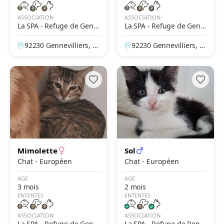
ASSOCIATION
ASSOCIATION
La SPA - Refuge de Genn
La SPA - Refuge de Genn
evilliers – Grammont
evilliers – Grammont
92230 Gennevilliers, H
92230 Gennevilliers, H
auts-de-Seine, France
auts-de-Seine, France
Mimolette
Sol
Chat - Européen
Chat - Européen
AGE
AGE
3 mois
2 mois
ENTENTES
ENTENTES
ASSOCIATION
ASSOCIATION
La SPA - Refuge de Genn
La SPA - Refuge de Renn