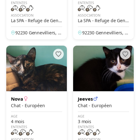
ENTENTES
ENTENTES
ASSOCIATION
ASSOCIATION
La SPA - Refuge de Genn
La SPA - Refuge de Genn
evilliers – Grammont
evilliers – Grammont
92230 Gennevilliers, H
92230 Gennevilliers, H
auts-de-Seine, France
auts-de-Seine, France
Nova
Jeeves
Chat - Européen
Chat - Européen
AGE
AGE
4 mois
3 mois
ENTENTES
ENTENTES
ASSOCIATION
ASSOCIATION