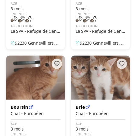
AGE
AGE
3 mois
3 mois
ENTENTES
ENTENTES
ASSOCIATION
ASSOCIATION
La SPA - Refuge de Genn
La SPA - Refuge de Genn
evilliers – Grammont
evilliers – Grammont
92230 Gennevilliers, H
92230 Gennevilliers, H
auts-de-Seine, France
auts-de-Seine, France
Boursin
Brie
Chat - Européen
Chat - Européen
AGE
AGE
3 mois
3 mois
ENTENTES
ENTENTES