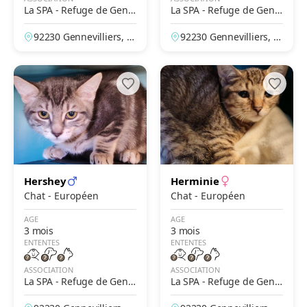
La SPA - Refuge de Genn
La SPA - Refuge de Genn
evilliers – Grammont
evilliers – Grammont
92230 Gennevilliers, H
92230 Gennevilliers, H
auts-de-Seine, France
auts-de-Seine, France
Hershey
Herminie
Chat - Européen
Chat - Européen
AGE
AGE
3 mois
3 mois
ENTENTES
ENTENTES
ASSOCIATION
ASSOCIATION
La SPA - Refuge de Genn
La SPA - Refuge de Genn
evilliers – Grammont
evilliers – Grammont