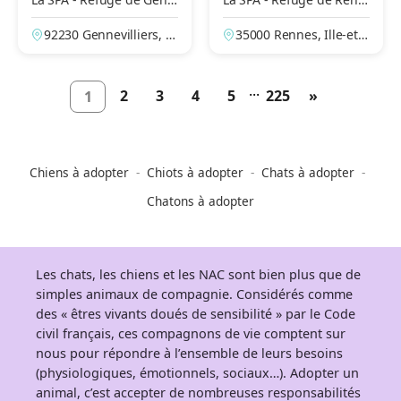
evilliers – Grammont
es
92230 Gennevilliers, H
35000 Rennes, Ille-et-V
auts-de-Seine, France
ilaine, France
...
2
3
4
5
225
»
1
Chiens à adopter
Chiots à adopter
Chats à adopter
Chatons à adopter
Les chats, les chiens et les NAC sont bien plus que de
simples animaux de compagnie. Considérés comme
des « êtres vivants doués de sensibilité » par le Code
civil français, ces compagnons de vie comptent sur
nous pour répondre à l’ensemble de leurs besoins
(physiologiques, émotionnels, sociaux…). Adopter un
animal, c’est accepter de nombreuses responsabilités