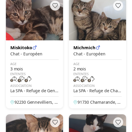
Miskitoko
Michmich
Chat - Européen
Chat - Européen
AGE
AGE
3 mois
2 mois
ENTENTES
ENTENTES
ASSOCIATION
ASSOCIATION
La SPA - Refuge de Genn
La SPA - Refuge de Cham
evilliers – Grammont
arande
92230 Gennevilliers, H
91730 Chamarande, Es
auts-de-Seine, France
sonne, France