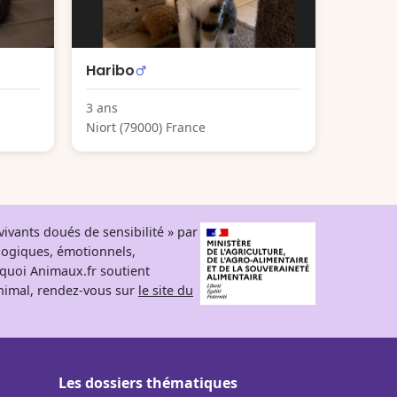
Haribo
3 ans
Niort (79000) France
ivants doués de sensibilité » par
logiques, émotionnels,
rquoi Animaux.fr soutient
 animal, rendez-vous sur
le site du
Les dossiers thématiques