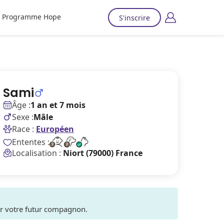
Programme Hope
S'inscrire
Sami
Âge :
1 an et 7 mois
Sexe :
Mâle
Race :
Européen
Ententes :
Localisation :
Niort (79000) France
ver votre futur compagnon.