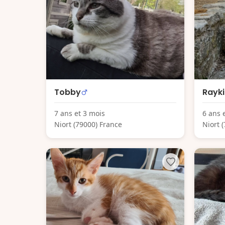
Tobby
Rayki
7 ans et 3 mois
6 ans 
Niort (79000) France
Niort 