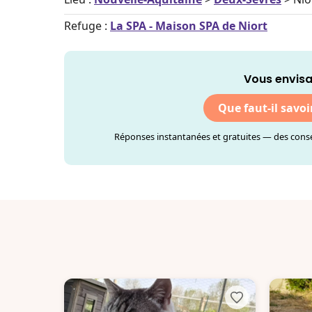
Refuge :
La SPA - Maison SPA de Niort
Vous envisa
Que faut-il savoi
Réponses instantanées et gratuites — des consei