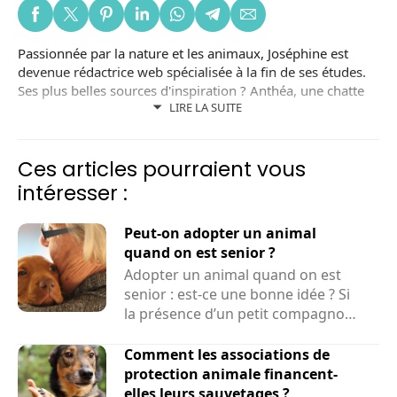
Passionnée par la nature et les animaux, Joséphine est
devenue rédactrice web spécialisée à la fin de ses études.
Ses plus belles sources d'inspiration ? Anthéa, une chatte
LIRE LA SUITE
noire adoptée dans un refuge local ; et Lizzy, une chienne
adoptée en Roumanie. Joséphine est aussi bénévole dans
une association de protection animale.
Ces articles pourraient vous
intéresser :
Peut-on adopter un animal
quand on est senior ?
Adopter un animal quand on est
senior : est-ce une bonne idée ? Si
la présence d’un petit compagnon
peut améliorer le...
Comment les associations de
protection animale financent-
elles leurs sauvetages ?