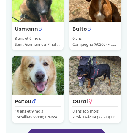
Usmann
Balto
3 ans et 6 mois
6 ans
Saint-Germain-du-Pinel (3
Compiègne (60200) Franc
5370) France
e
Patou
Oural
10 ans et 9 mois
8 ans et 5 mois
Torreilles (66440) France
Yvré-l'Évêque (72530) Fra
nce