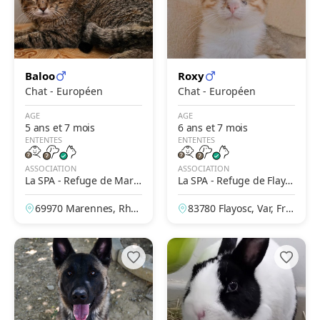
Baloo
Roxy
Chat - Européen
Chat - Européen
AGE
AGE
5 ans et 7 mois
6 ans et 7 mois
ENTENTES
ENTENTES
ASSOCIATION
ASSOCIATION
La SPA - Refuge de Mare
La SPA - Refuge de Flayo
nnes – Lyon
sc – Draguignan
69970 Marennes, Rhô
83780 Flayosc, Var, Fra
ne, France
nce