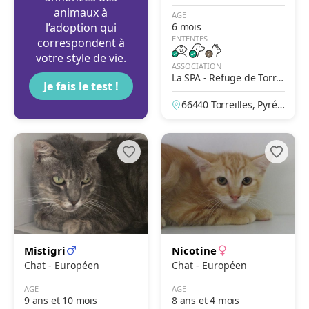
Vendéen
animaux à
AGE
l’adoption qui
6 mois
ENTENTES
correspondent à
votre style de vie.
ASSOCIATION
La SPA - Refuge de Torrei
Je fais le test !
lles – Le Jardin de La Pad
66440 Torreilles, Pyrén
rine
ées-Orientales, France
Mistigri
Nicotine
Chat - Européen
Chat - Européen
AGE
AGE
9 ans et 10 mois
8 ans et 4 mois