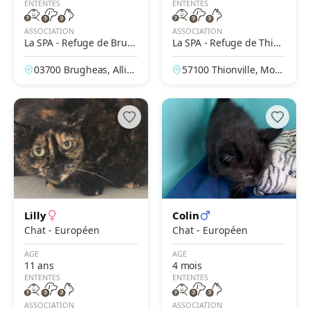
ENTENTES
ENTENTES
ASSOCIATION
ASSOCIATION
La SPA - Refuge de Brug
La SPA - Refuge de Thion
heas – Vichy
ville
03700 Brugheas, Allier,
57100 Thionville, Mose
France
lle, France
Lilly
Colin
Chat - Européen
Chat - Européen
AGE
AGE
11 ans
4 mois
ENTENTES
ENTENTES
ASSOCIATION
ASSOCIATION