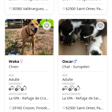
argues – Alès
Omer – Le Brockus
30580 Vallérargues, G
62500 Saint-Omer, Pas
ard, France
-de-Calais, France
Waka
Oscar
Chien
Chat - Européen
AGE
AGE
Adulte
Adulte
ENTENTES
ENTENTES
ASSOCIATION
ASSOCIATION
La SPA - Refuge de Crozo
La SPA - Refuge de Saint-
n
Omer – Le Brockus
29160 Crozon, Finistèr
62500 Saint-Omer, Pas