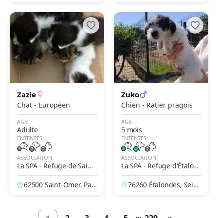
e, France
-de-Calais, France
Zazie
Zuko
Chat - Européen
Chien - Ratier pragois
AGE
AGE
Adulte
5 mois
ENTENTES
ENTENTES
ASSOCIATION
ASSOCIATION
La SPA - Refuge de Saint-
La SPA - Refuge d'Étalon
Omer – Le Brockus
des
62500 Saint-Omer, Pas
76260 Étalondes, Sein
-de-Calais, France
e-Maritime, France
...