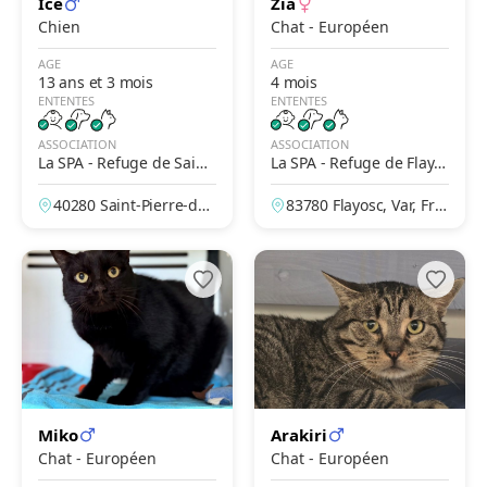
Ice
Zia
Chien
Chat - Européen
AGE
AGE
13 ans et 3 mois
4 mois
ENTENTES
ENTENTES
ASSOCIATION
ASSOCIATION
La SPA - Refuge de Saint-
La SPA - Refuge de Flayo
Pierre-du-Mont – Mont-d
sc – Draguignan
40280 Saint-Pierre-du-
83780 Flayosc, Var, Fra
e-Marsan
Mont, Landes, France
nce
Miko
Arakiri
Chat - Européen
Chat - Européen