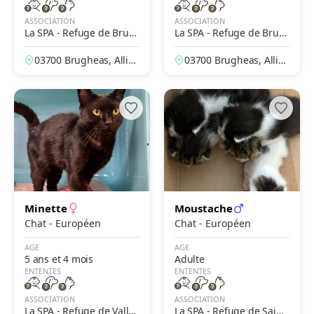
ASSOCIATION
ASSOCIATION
La SPA - Refuge de Brug
La SPA - Refuge de Brug
heas – Vichy
heas – Vichy
03700 Brugheas, Allier,
03700 Brugheas, Allier,
France
France
Minette
Moustache
Chat - Européen
Chat - Européen
AGE
AGE
5 ans et 4 mois
Adulte
ENTENTES
ENTENTES
ASSOCIATION
ASSOCIATION
La SPA - Refuge de Valler
La SPA - Refuge de Saint-