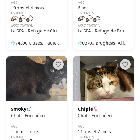
AGE
AGE
10 ans et 4 mois
6 ans
ENTENTES
ENTENTES
ASSOCIATION
ASSOCIATION
La SPA - Refuge de Cluse
La SPA - Refuge de Brug
s – De La Vallée Blanche
heas – Vichy
74300 Cluses, Haute-S
03700 Brugheas, Allier,
avoie, France
France
Smoky
Chipie
Chat - Européen
Chat - Européen
AGE
AGE
1 an et 1 mois
11 ans et 7 mois
ENTENTES
ENTENTES