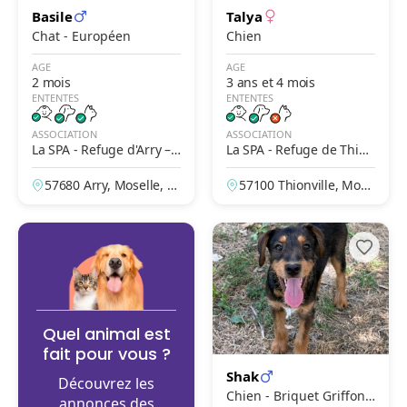
Basile
Talya
Chat - Européen
Chien
AGE
AGE
2 mois
3 ans et 4 mois
ENTENTES
ENTENTES
ASSOCIATION
ASSOCIATION
La SPA - Refuge d'Arry –
La SPA - Refuge de Thion
Gerhard Cramer
ville
57680 Arry, Moselle, Fr
57100 Thionville, Mose
ance
lle, France
Quel animal est
fait pour vous ?
Shak
Découvrez les
Chien - Briquet Griffon
annonces des