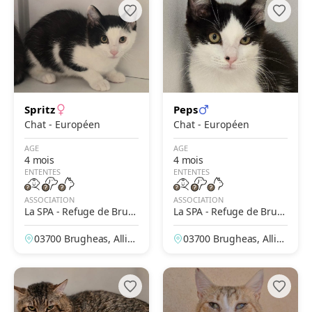
Spritz
Peps
Chat - Européen
Chat - Européen
AGE
AGE
4 mois
4 mois
ENTENTES
ENTENTES
ASSOCIATION
ASSOCIATION
La SPA - Refuge de Brug
La SPA - Refuge de Brug
heas – Vichy
heas – Vichy
03700 Brugheas, Allier,
03700 Brugheas, Allier,
France
France