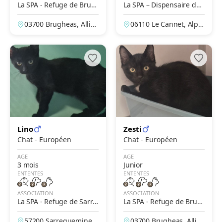
La SPA - Refuge de Brug
La SPA – Dispensaire du
heas – Vichy
Cannet - Jeanine Vincent
03700 Brugheas, Allier,
06110 Le Cannet, Alpe
France
s-Maritimes, France
Lino
Zesti
Chat - Européen
Chat - Européen
AGE
AGE
3 mois
Junior
ENTENTES
ENTENTES
ASSOCIATION
ASSOCIATION
La SPA - Refuge de Sarre
La SPA - Refuge de Brug
guemines
heas – Vichy
57200 Sarreguemines,
03700 Brugheas, Allier,