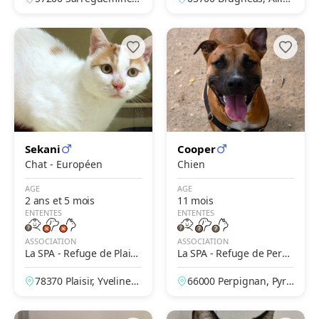
Moselle, France
France
Sekani
Cooper
Chat - Européen
Chien
AGE
AGE
2 ans et 5 mois
11 mois
ENTENTES
ENTENTES
ASSOCIATION
ASSOCIATION
La SPA - Refuge de Plaisi
La SPA - Refuge de Perpi
r
gnan
78370 Plaisir, Yvelines,
66000 Perpignan, Pyré
France
nées-Orientales, Franc
e