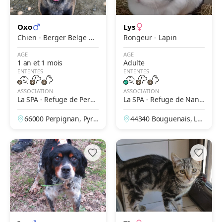
Oxo
Lys
Chien - Berger Belge M
Rongeur - Lapin
alinois
AGE
AGE
1 an et 1 mois
Adulte
ENTENTES
ENTENTES
ASSOCIATION
ASSOCIATION
La SPA - Refuge de Perpi
La SPA - Refuge de Nant
gnan
es-Bouguenais
66000 Perpignan, Pyré
44340 Bouguenais, Loi
nées-Orientales, Franc
re-Atlantique, France
e