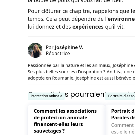
la boule de poils qui vous fait de l’œil.
Pour clôturer ce chapitre, rappelons que l
temps. Cela peut dépendre de l’
environn
lui donnez et des
expériences
qu’il vit.
Par
Joséphine V.
Rédactrice
Passionnée par la nature et les animaux, Joséphine e
Ses plus belles sources d'inspiration ? Anthéa, une 
adoptée en Roumanie. Joséphine est aussi bénévole
Ces articles pourraient vous int
Protection animale
Portraits d'asso
Comment les associations
Portrait d
de protection animale
Paroles d
financent-elles leurs
Comment v
sauvetages ?
est-elle née ? L’hist