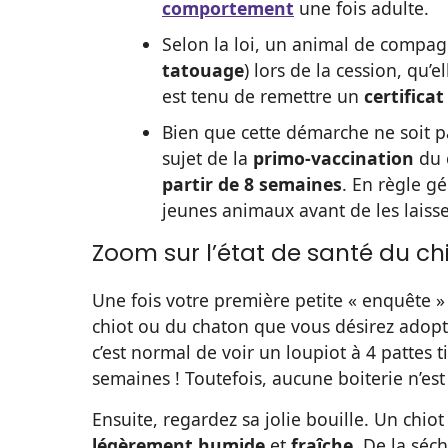
comportement
une fois adulte.
Selon la loi, un animal de compag
tatouage
) lors de la cession, qu’e
est tenu de remettre un
certificat
Bien que cette démarche ne soit p
sujet de la
primo-vaccination
du c
partir de 8 semaines
. En règle g
jeunes animaux avant de les laisse
Zoom sur l’état de santé du ch
Une fois votre première petite « enquête »
chiot ou du chaton que vous désirez adopt
c’est normal de voir un loupiot à 4 pattes
semaines ! Toutefois, aucune boiterie n’est
Ensuite, regardez sa jolie bouille. Un ch
légèrement humide
et
fraîche
. De la sé