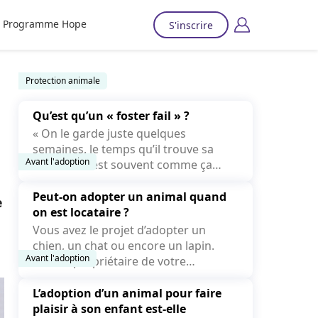
Programme Hope
S'inscrire
Protection animale
Qu’est qu’un « foster fail » ?
« On le garde juste quelques
semaines, le temps qu’il trouve sa
Avant l'adoption
famille. » C’est souvent comme ça
que...
Peut-on adopter un animal quand
e
on est locataire ?
Vous avez le projet d’adopter un
chien, un chat ou encore un lapin.
Avant l'adoption
Mais le propriétaire de votre
logement peut-il refuser la...
L’adoption d’un animal pour faire
plaisir à son enfant est-elle