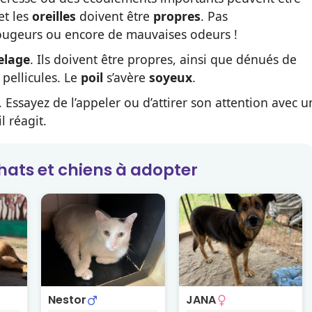
et les
oreilles
doivent être
propres
. Pas
rougeurs ou encore de mauvaises odeurs !
elage
. Ils doivent être propres, ainsi que dénués de
 pellicules. Le
poil
s’avère
soyeux
.
. Essayez de l’appeler ou d’attirer son attention avec u
l réagit.
hats et chiens
à adopter
Nestor
JANA