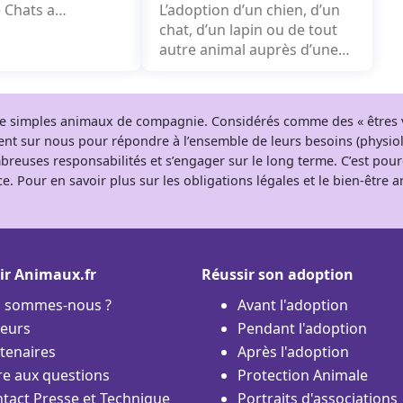
 Chats a
L’adoption d’un chien, d’un
il y a maintenant
chat, d’un lapin ou de tout
mi....
autre animal auprès d’une
association...
 de simples animaux de compagnie. Considérés comme des « êtres v
tent sur nous pour répondre à l’ensemble de leurs besoins (physio
breuses responsabilités et s’engager sur le long terme. C’est pou
e. Pour en savoir plus sur les obligations légales et le bien-être
ir Animaux.fr
Réussir son adoption
i sommes-nous ?
Avant l'adoption
eurs
Pendant l'adoption
tenaires
Après l'adoption
re aux questions
Protection Animale
tact Presse et Technique
Portraits d'associations