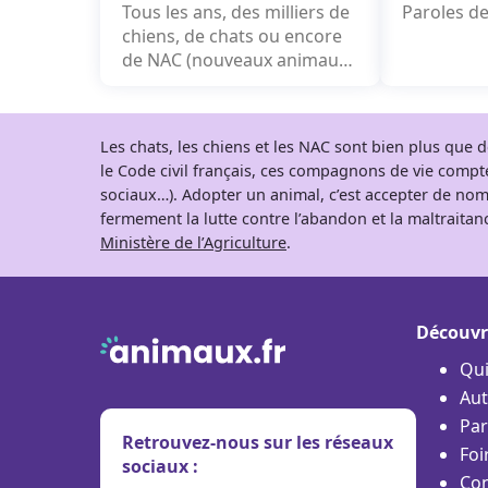
Tous les ans, des milliers de
Paroles de
chiens, de chats ou encore
commencé 
de NAC (nouveaux animaux
8 ans et de
de compagnie) sont sauvés
par des associations....
Les chats, les chiens et les NAC sont bien plus que
le Code civil français, ces compagnons de vie comp
sociaux…). Adopter un animal, c’est accepter de nom
fermement la lutte contre l’abandon et la maltraitanc
Ministère de l’Agriculture
.
Découvr
Qu
Aut
Par
Retrouvez-nous sur les réseaux
Foi
sociaux :
Con