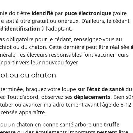
nie doit être
identifié
par
puce électronique
(voire
lle soit à titre gratuit ou onéreux. D’ailleurs, le cédant
 d’identification
à l’adoptant.
as obligatoire pour le cédant, renseignez-vous au
hiot ou du chaton. Cette dernière peut être réalisée
énérale, les éleveurs responsables font vacciner leurs
r partir vers leur nouveau foyer.
iot ou du chaton
 terminée, braquez votre loupe sur l’
état de santé
du
er. Tout d’abord, observez ses
déplacements
. Bien sûr
 tituber ou avancer maladroitement avant l’âge de 8-12
 censée apparaître.
iot ou un chaton en bonne santé arbore une
truffe
cheresse ou des écoulements importants peuvent être