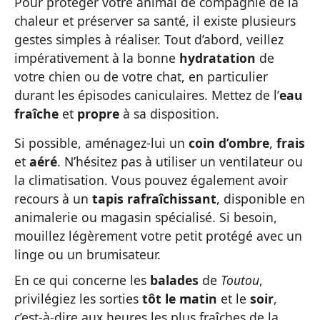
Pour protéger votre animal de compagnie de la
chaleur et préserver sa santé, il existe plusieurs
gestes simples à réaliser. Tout d’abord, veillez
impérativement à la bonne
hydratation
de
votre chien ou de votre chat, en particulier
durant les épisodes caniculaires. Mettez de l’
eau
fraîche
et
propre
à sa disposition.
Si possible, aménagez-lui un
coin d’ombre
,
frais
et
aéré
. N’hésitez pas à utiliser un ventilateur ou
la climatisation. Vous pouvez également avoir
recours à un
tapis rafraîchissant
, disponible en
animalerie ou magasin spécialisé. Si besoin,
mouillez légèrement votre petit protégé avec un
linge ou un brumisateur.
En ce qui concerne les
balades
de
Toutou
,
privilégiez les sorties
tôt le matin
et le
soir
,
c’est-à-dire aux heures les plus fraîches de la