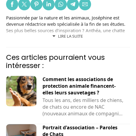
Passionnée par la nature et les animaux, Joséphine est
devenue rédactrice web spécialisée à la fin de ses études.
Ses plus belles sources d'inspiration ? Anthéa, une chatte
LIRE LA SUITE
noire adoptée dans un refuge local ; et Lizzy, une chienne
adoptée en Roumanie. Joséphine est aussi bénévole dans
une association de protection animale.
Ces articles pourraient vous
intéresser :
Comment les associations de
protection animale financent-
elles leurs sauvetages ?
Tous les ans, des milliers de chiens,
de chats ou encore de NAC
(nouveaux animaux de compagnie)
sont sauvés par des associations....
Portrait d'association – Paroles
de Chats