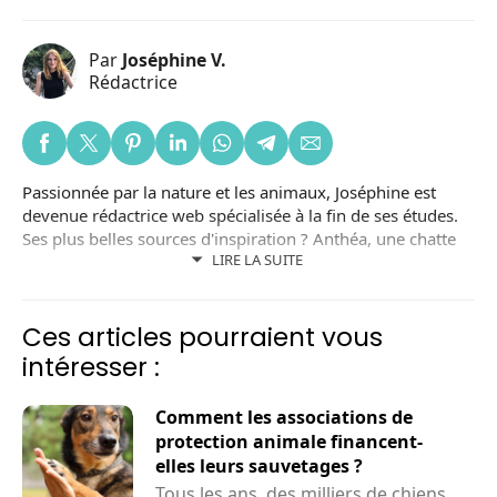
Par
Joséphine V.
Rédactrice
Passionnée par la nature et les animaux, Joséphine est
devenue rédactrice web spécialisée à la fin de ses études.
Ses plus belles sources d'inspiration ? Anthéa, une chatte
LIRE LA SUITE
noire adoptée dans un refuge local ; et Lizzy, une chienne
adoptée en Roumanie. Joséphine est aussi bénévole dans
une association de protection animale.
Ces articles pourraient vous
intéresser :
Comment les associations de
protection animale financent-
elles leurs sauvetages ?
Tous les ans, des milliers de chiens,