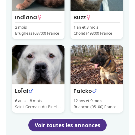
Indiana
Buzz
2 mois
1 an et 3 mois
Brugheas (03700) France
Cholet (49300) France
LoÏal
Falcko
6 ans et 8 mois
12 ans et 9 mois
Saint-Germain-du-Pinel (3
Briançon (05100) France
5370) France
Voir toutes les annonces