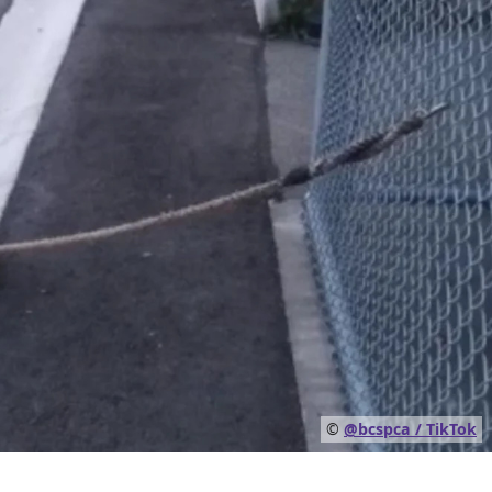
©
@bcspca / TikTok