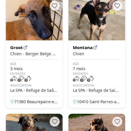
Groot
Montana
Chien - Berger Belge M
Chien
alinois
AGE
AGE
3 mois
7 mois
ENTENTES
ENTENTES
ASSOCIATION
ASSOCIATION
La SPA - Refuge de Saôn
La SPA - Refuge de Saint-
e et Loire – Beaurepaire
Parres-Aux-Tertres – Troy
71580 Beaurepaire-en-
10410 Saint-Parres-au
en Bresse
es
Bresse, Saône-et-Loire,
x-Tertres, Aube, Franc
France
e