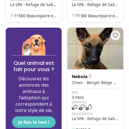
La SPA - Refuge de Saôn
La SPA - Refuge de Saôn
e et Loire – Beaurepaire
e et Loire – Beaurepaire
71580 Beaurepaire-en-
71580 Beaurepaire-en-
en Bresse
en Bresse
Bresse, Saône-et-Loire,
Bresse, Saône-et-Loire,
France
France
Quel animal est
fait pour vous ?
Nebula
Découvrez les
Chien - Berger Belge M
annonces des
alinois
animaux à
AGE
l’adoption qui
3 mois
ENTENTES
correspondent à
votre style de vie.
ASSOCIATION
La SPA - Refuge de Saôn
Je fais le test !
e et Loire – Beaurepaire