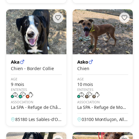
he, France
Aka
Asko
Chien - Border Collie
Chien
AGE
AGE
9 mois
10 mois
ENTENTES
ENTENTES
ASSOCIATION
ASSOCIATION
La SPA - Refuge de Châte
La SPA - Refuge de Montl
au-d'Olonne – Les Petites
uçon – La Loue
85180 Les Sables-d'Olo
03100 Montluçon, Allie
Prises
nne, Vendée, France
r, France