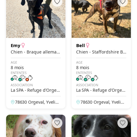
Emy
Bell
Chien - Braque alleman
Chien - Staffordshire Bu
d à poil court
ll Terrier
AGE
AGE
8 mois
8 mois
ENTENTES
ENTENTES
ASSOCIATION
ASSOCIATION
La SPA - Refuge d'Orgev
La SPA - Refuge d'Orgev
al
al
78630 Orgeval, Yveline
78630 Orgeval, Yveline
s, France
s, France