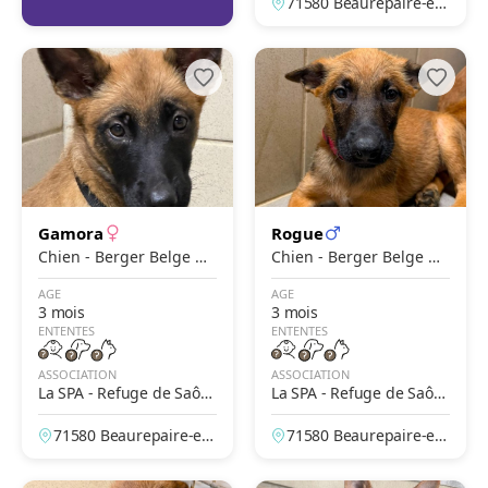
71580 Beaurepaire-en-
en Bresse
Bresse, Saône-et-Loire,
France
Gamora
Rogue
Chien - Berger Belge M
Chien - Berger Belge M
alinois
alinois
AGE
AGE
3 mois
3 mois
ENTENTES
ENTENTES
ASSOCIATION
ASSOCIATION
La SPA - Refuge de Saôn
La SPA - Refuge de Saôn
e et Loire – Beaurepaire
e et Loire – Beaurepaire
71580 Beaurepaire-en-
71580 Beaurepaire-en-
en Bresse
en Bresse
Bresse, Saône-et-Loire,
Bresse, Saône-et-Loire,
France
France