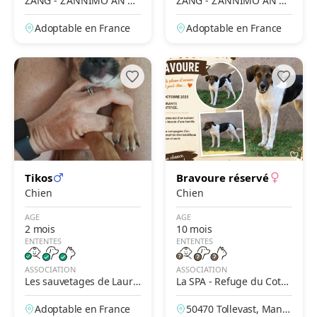
ZANG - Z'ANNIMO AN N
ZANG - Z'ANNIMO AN N
OU GWADLOUP'
OU GWADLOUP'
Adoptable en France
Adoptable en France
Tikos
Bravoure réservé
Chien
Chien
AGE
AGE
2 mois
10 mois
ENTENTES
ENTENTES
ASSOCIATION
ASSOCIATION
Les sauvetages de Laure
La SPA - Refuge du Cote
et Lina
ntin – Cherbourg
Adoptable en France
50470 Tollevast, Manc