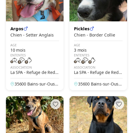
Argos
Pickles
Chien - Setter Anglais
Chien - Border Collie
AGE
AGE
10 mois
3 mois
ENTENTES
ENTENTES
ASSOCIATION
ASSOCIATION
La SPA - Refuge de Redo
La SPA - Refuge de Redo
n
n
35600 Bains-sur-Oust,
35600 Bains-sur-Oust,
Ille-et-Vilaine, France
Ille-et-Vilaine, France