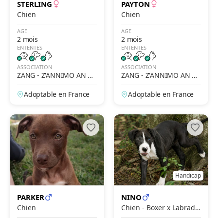
STERLING
PAYTON
Chien
Chien
AGE
AGE
2 mois
2 mois
ENTENTES
ENTENTES
ASSOCIATION
ASSOCIATION
ZANG - Z'ANNIMO AN N
ZANG - Z'ANNIMO AN N
OU GWADLOUP'
OU GWADLOUP'
Adoptable en France
Adoptable en France
Handicap
PARKER
NINO
Chien
Chien - Boxer x Labrado