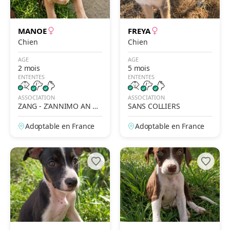
MANOE
FREYA
Chien
Chien
AGE
AGE
2 mois
5 mois
ENTENTES
ENTENTES
ASSOCIATION
ASSOCIATION
ZANG - Z'ANNIMO AN N
SANS COLLIERS
OU GWADLOUP'
Adoptable en France
Adoptable en France