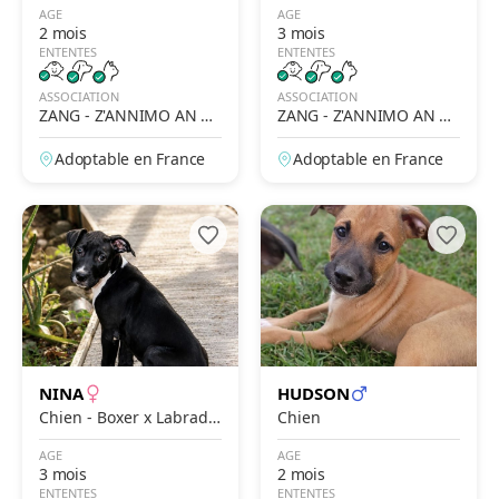
r-Retriever
AGE
AGE
2 mois
3 mois
ENTENTES
ENTENTES
ASSOCIATION
ASSOCIATION
ZANG - Z'ANNIMO AN N
ZANG - Z'ANNIMO AN N
OU GWADLOUP'
OU GWADLOUP'
Adoptable en France
Adoptable en France
NINA
HUDSON
Chien - Boxer x Labrado
Chien
r-Retriever
AGE
AGE
3 mois
2 mois
ENTENTES
ENTENTES