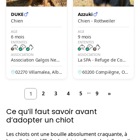
DUKE
Azzuki
Chien
Chien - Rottweiler
AGE
AGE
6 mois
9 mois
ENTENTES
ENTENTES
ASSOCIATION
ASSOCIATION
Association Galgos New
La SPA - Refuge de Comp
Life
iègne
02270 Villamalea, Alba
60200 Compiègne, Ois
cete, Espagne
e, France
...
2
3
4
5
9
»
1
Ce qu’il faut savoir avant
d’adopter un chiot
Les chiots ont une bouille absolument craquante, à