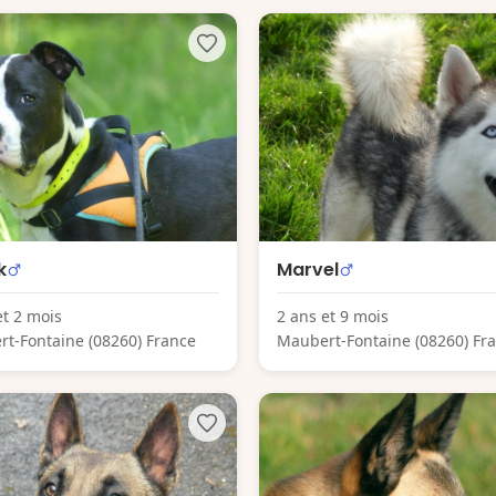
k
Marvel
et 2 mois
2 ans et 9 mois
t-Fontaine (08260) France
Maubert-Fontaine (08260) Fr