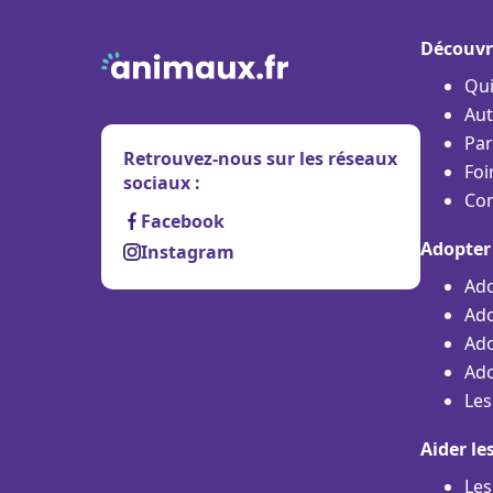
Découvr
Qu
Aut
Par
Retrouvez-nous sur les réseaux
Foi
sociaux :
Con
Facebook
Adopter
Instagram
Ado
Ado
Ado
Ado
Les
Aider le
Les