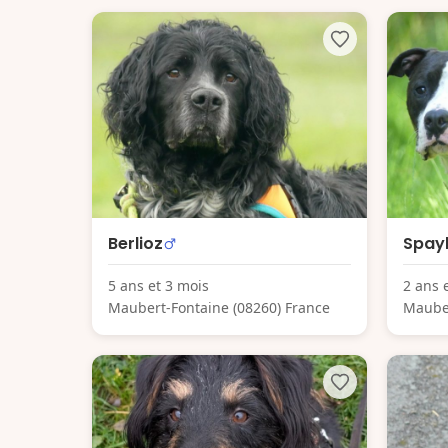
Berlioz
Spay
5 ans et 3 mois
2 ans 
Maubert-Fontaine (08260) France
Mauber