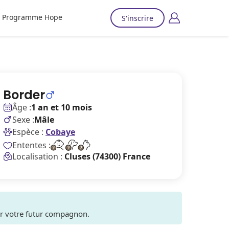
Programme Hope
S'inscrire
Border
Âge :
1 an et 10 mois
Sexe :
Mâle
Espèce :
Cobaye
Ententes :
Localisation :
Cluses (74300) France
ver votre futur compagnon.