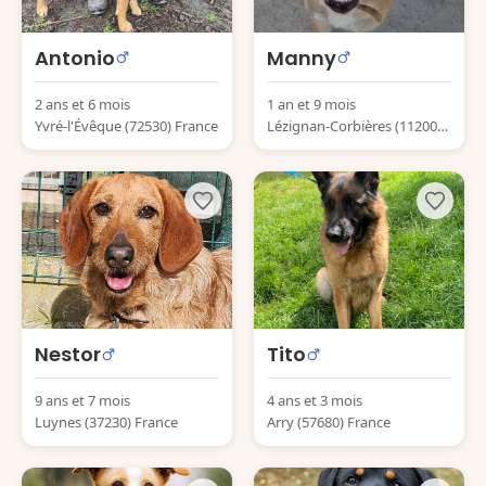
Antonio
Manny
2 ans et 6 mois
1 an et 9 mois
Yvré-l'Évêque (72530) France
Lézignan-Corbières (11200)
France
Nestor
Tito
9 ans et 7 mois
4 ans et 3 mois
Luynes (37230) France
Arry (57680) France