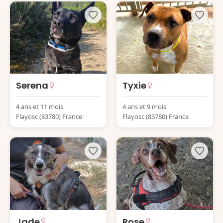
Serena
Tyxie
4 ans et 11 mois
4 ans et 9 mois
Flayosc (83780) France
Flayosc (83780) France
Jade
Rose