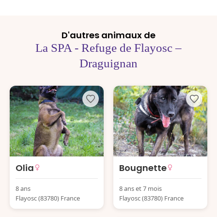
D'autres animaux de
La SPA - Refuge de Flayosc –
Draguignan
Olia
Bougnette
8 ans
8 ans et 7 mois
Flayosc (83780) France
Flayosc (83780) France