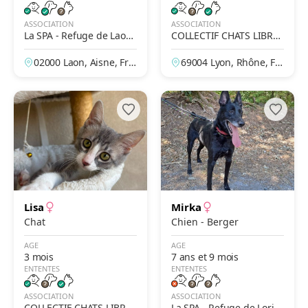
ASSOCIATION
ASSOCIATION
La SPA - Refuge de Laon
COLLECTIF CHATS LIBRES
– Des Prés de Longuevall
CITOYENS DE SAINT PRI
02000 Laon, Aisne, Fra
69004 Lyon, Rhône, Fr
e
EST
nce
ance
Lisa
Mirka
Chat
Chien - Berger
AGE
AGE
3 mois
7 ans et 9 mois
ENTENTES
ENTENTES
ASSOCIATION
ASSOCIATION
COLLECTIF CHATS LIBRES
La SPA - Refuge de Lorie