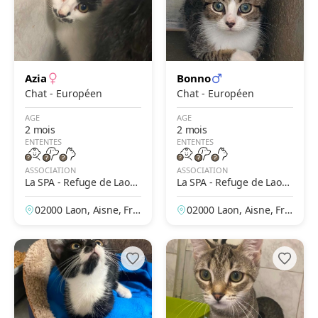
Azia
Bonno
Chat - Européen
Chat - Européen
AGE
AGE
2 mois
2 mois
ENTENTES
ENTENTES
ASSOCIATION
ASSOCIATION
La SPA - Refuge de Laon
La SPA - Refuge de Laon
– Des Prés de Longuevall
– Des Prés de Longuevall
02000 Laon, Aisne, Fra
02000 Laon, Aisne, Fra
e
e
nce
nce