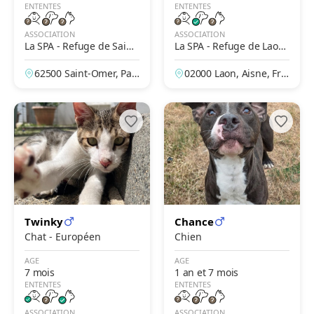
ENTENTES
ENTENTES
ASSOCIATION
ASSOCIATION
La SPA - Refuge de Saint-
La SPA - Refuge de Laon
Omer – Le Brockus
– Des Prés de Longuevall
62500 Saint-Omer, Pas
02000 Laon, Aisne, Fra
e
-de-Calais, France
nce
Twinky
Chance
Chat - Européen
Chien
AGE
AGE
7 mois
1 an et 7 mois
ENTENTES
ENTENTES
ASSOCIATION
ASSOCIATION