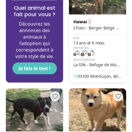
Quel animal est
fait pour vous ?
Hawai
Découvrez les
Chien - Berger Belge M
annonces des
alinois
animaux à
AGE
l’adoption qui
13 ans et 6 mois
ENTENTES
correspondent à
votre style de vie.
ASSOCIATION
La SPA - Refuge de Montl
Je fais le test !
uçon – La Loue
03100 Montluçon, Allie
r, France