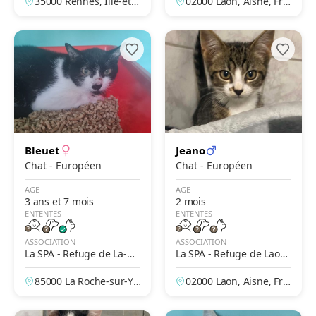
35000 Rennes, Ille-et-V
02000 Laon, Aisne, Fra
e
ilaine, France
nce
Bleuet
Jeano
Chat - Européen
Chat - Européen
AGE
AGE
3 ans et 7 mois
2 mois
ENTENTES
ENTENTES
ASSOCIATION
ASSOCIATION
La SPA - Refuge de La-Ro
La SPA - Refuge de Laon
che-Sur-Yon
– Des Prés de Longuevall
85000 La Roche-sur-Yo
02000 Laon, Aisne, Fra
e
n, Vendée, France
nce