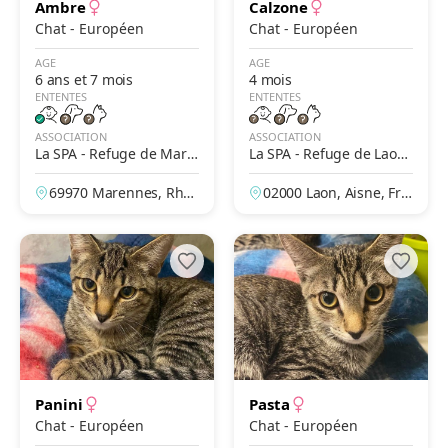
Ambre
Calzone
Chat - Européen
Chat - Européen
AGE
AGE
6 ans et 7 mois
4 mois
ENTENTES
ENTENTES
ASSOCIATION
ASSOCIATION
La SPA - Refuge de Mare
La SPA - Refuge de Laon
nnes – Lyon
– Des Prés de Longuevall
69970 Marennes, Rhô
02000 Laon, Aisne, Fra
e
ne, France
nce
Panini
Pasta
Chat - Européen
Chat - Européen