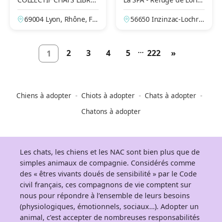
CITOYENS DE SAINT PRI
nt-Inzinzac
69004 Lyon, Rhône, Fr
56650 Inzinzac-Lochris
EST
ance
t, Morbihan, France
...
2
3
4
5
222
»
1
Chiens à adopter
Chiots à adopter
Chats à adopter
Chatons à adopter
Les chats, les chiens et les NAC sont bien plus que de
simples animaux de compagnie. Considérés comme
des « êtres vivants doués de sensibilité » par le Code
civil français, ces compagnons de vie comptent sur
nous pour répondre à l’ensemble de leurs besoins
(physiologiques, émotionnels, sociaux…). Adopter un
animal, c’est accepter de nombreuses responsabilités