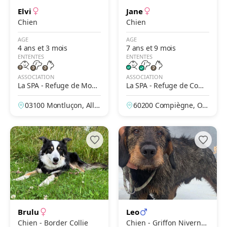
Elvi
Jane
Chien
Chien
AGE
AGE
4 ans et 3 mois
7 ans et 9 mois
ENTENTES
ENTENTES
ASSOCIATION
ASSOCIATION
La SPA - Refuge de Montl
La SPA - Refuge de Comp
uçon – La Loue
iègne
03100 Montluçon, Allie
60200 Compiègne, Ois
r, France
e, France
Brulu
Leo
Chien - Border Collie
Chien - Griffon Nivernai