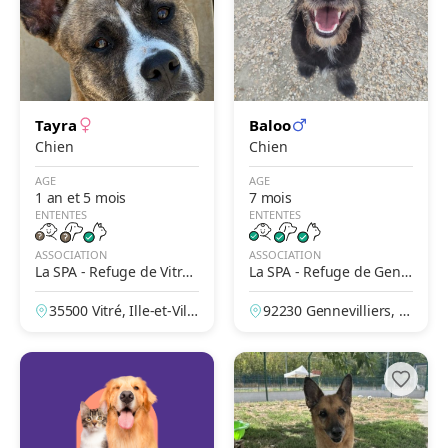
Tayra
Baloo
Chien
Chien
AGE
AGE
1 an et 5 mois
7 mois
ENTENTES
ENTENTES
ASSOCIATION
ASSOCIATION
La SPA - Refuge de Vitré
La SPA - Refuge de Genn
– Le Bois Pinson
evilliers – Grammont
35500 Vitré, Ille-et-Vilai
92230 Gennevilliers, H
ne, France
auts-de-Seine, France