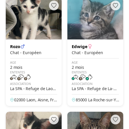
Rozo
Edwige
Chat - Européen
Chat - Européen
AGE
AGE
2 mois
2 mois
ENTENTES
ENTENTES
ASSOCIATION
ASSOCIATION
La SPA - Refuge de Laon
La SPA - Refuge de La-Ro
– Des Prés de Longuevall
che-Sur-Yon
02000 Laon, Aisne, Fra
85000 La Roche-sur-Yo
e
nce
n, Vendée, France