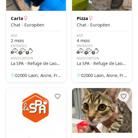
Carla
Pizza
Chat - Européen
Chat - Européen
AGE
AGE
2 mois
4 mois
ENTENTES
ENTENTES
ASSOCIATION
ASSOCIATION
La SPA - Refuge de Laon
La SPA - Refuge de Laon
– Des Prés de Longuevall
– Des Prés de Longuevall
02000 Laon, Aisne, Fra
02000 Laon, Aisne, Fra
e
e
nce
nce