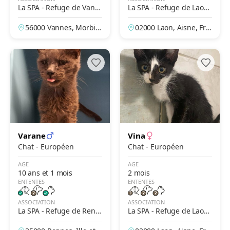
La SPA - Refuge de Vann
La SPA - Refuge de Laon
es
– Des Prés de Longuevall
56000 Vannes, Morbih
02000 Laon, Aisne, Fra
e
an, France
nce
Varane
Vina
Chat - Européen
Chat - Européen
AGE
AGE
10 ans et 1 mois
2 mois
ENTENTES
ENTENTES
ASSOCIATION
ASSOCIATION
La SPA - Refuge de Renn
La SPA - Refuge de Laon
es
– Des Prés de Longuevall