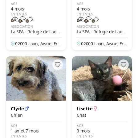
AGE
AGE
4 mois
4 mois
ENTENTES
ENTENTES
ASSOCIATION
ASSOCIATION
La SPA - Refuge de Laon
La SPA - Refuge de Laon
– Des Prés de Longuevall
– Des Prés de Longuevall
02000 Laon, Aisne, Fra
02000 Laon, Aisne, Fra
e
e
nce
nce
Clyde
Lisette
Chien
Chat
AGE
AGE
1 an et 7 mois
3 mois
ENTENTES
ENTENTES