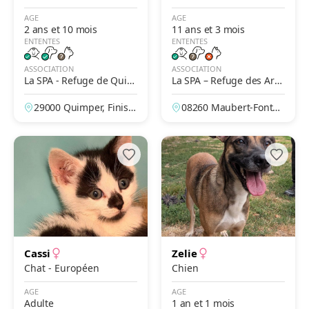
s
AGE
AGE
2 ans et 10 mois
11 ans et 3 mois
ENTENTES
ENTENTES
ASSOCIATION
ASSOCIATION
La SPA - Refuge de Quim
La SPA – Refuge des Ard
per – Du Corniguel
ennes - Maubert-Fontain
29000 Quimper, Finistè
08260 Maubert-Fontai
e
re, France
ne, Ardennes, France
Cassi
Zelie
Chat - Européen
Chien
AGE
AGE
Adulte
1 an et 1 mois