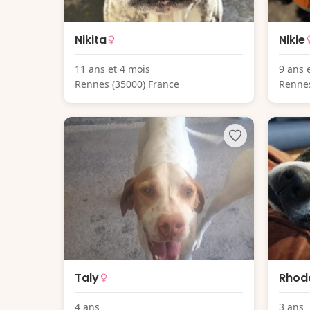
Nikita
Nikie
11 ans et 4 mois
9 ans 
Rennes (35000) France
Rennes
Taly
Rhod
4 ans
3 ans