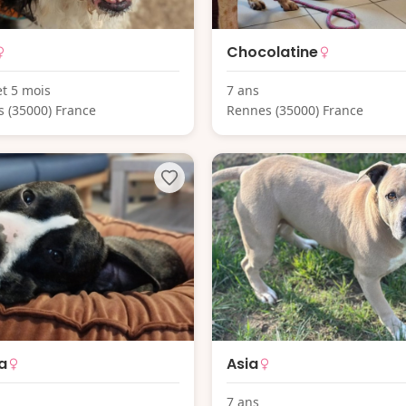
Chocolatine
et 5 mois
7 ans
 (35000) France
Rennes (35000) France
a
Asia
7 ans