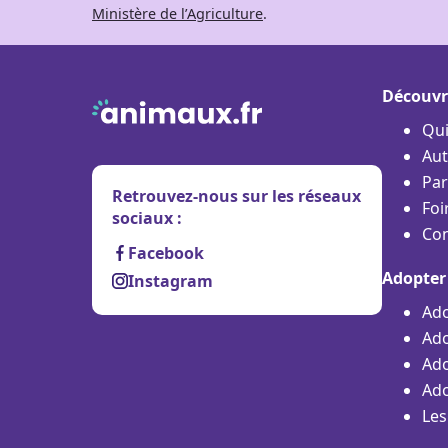
Ministère de l’Agriculture
.
Découvr
Qu
Aut
Par
Retrouvez-nous sur les réseaux
Foi
sociaux :
Con
Facebook
Adopter
Instagram
Ado
Ado
Ado
Ado
Les