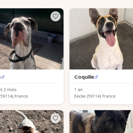
s
Coquille
et 2 mois
1 an
(59114) France
Eecke (59114) France