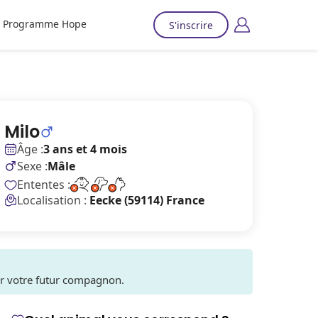
Programme Hope
S'inscrire
Milo
Âge :
3 ans et 4 mois
Sexe :
Mâle
Ententes :
Localisation :
Eecke (59114) France
ver votre futur compagnon.