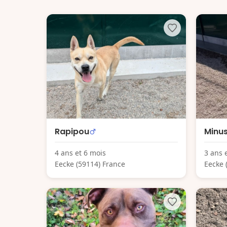
Rapipou
Minu
4 ans et 6 mois
3 ans 
Eecke (59114) France
Eecke 