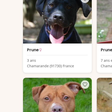
Prune
Prun
3 ans
7 ans 
Chamarande (91730) France
Chama