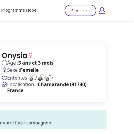
Programme Hope
S'inscrire
Onysia
Âge :
3 ans et 3 mois
Sexe :
Femelle
Ententes :
Localisation :
Chamarande (91730)
France
ver votre futur compagnon.