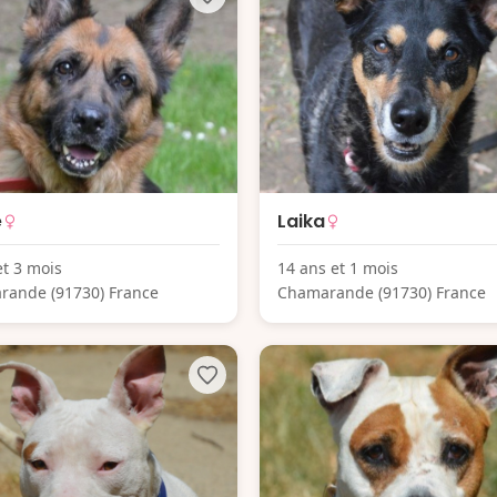
e
Laika
et 3 mois
14 ans et 1 mois
rande (91730) France
Chamarande (91730) France