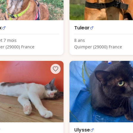
x
Tulear
et 7 mois
8 ans
r (29000) France
Quimper (29000) France
Ulysse