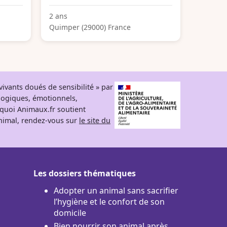
2 ans
Quimper (29000) France
ivants doués de sensibilité » par
logiques, émotionnels,
rquoi Animaux.fr soutient
 animal, rendez-vous sur
le site du
Les dossiers thématiques
Adopter un animal sans sacrifier
l’hygiène et le confort de son
domicile
Bien nourrir son animal après