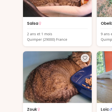
Salsa
Obeli
2 ans et 1 mois
9 ans 
Quimper (29000) France
Quimpe
Zouk
Loic