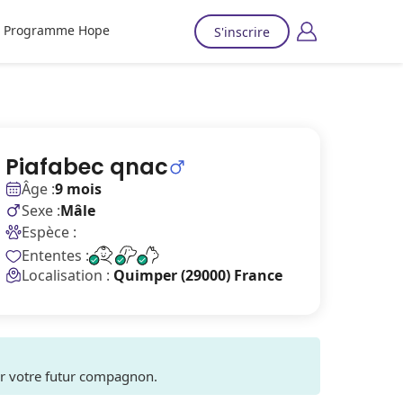
Programme Hope
S'inscrire
Piafabec qnac
Âge :
9 mois
Sexe :
Mâle
Espèce :
Ententes :
Localisation :
Quimper (29000) France
ver votre futur compagnon.