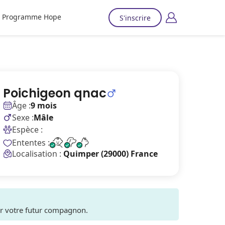
Programme Hope
S'inscrire
Poichigeon qnac
Âge :
9 mois
Sexe :
Mâle
Espèce :
Ententes :
Localisation :
Quimper (29000) France
ver votre futur compagnon.