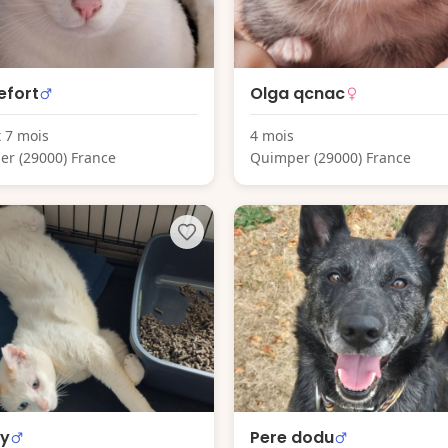
efort
Olga qcnac
t 7 mois
4 mois
r (29000) France
Quimper (29000) France
ly
Pere dodu