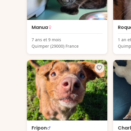
Manua
Roqu
7 ans et 9 mois
1 an e
Quimper (29000) France
Quimpe
Fripon
Char