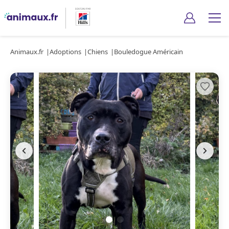
Animaux.fr
Adoptions
Chiens
Bouledogue Américain