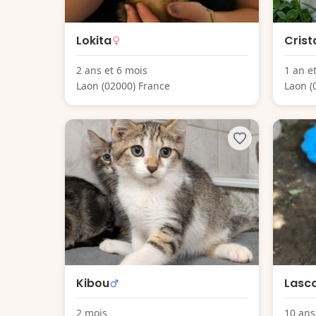
Lokita
Crist
2 ans et 6 mois
1 an e
Laon (02000) France
Laon (
Kibou
Lasc
2 mois
10 ans