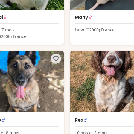
al
Many
t 7 mois
Laon (02000) France
02000) France
o
Rex
 et 8 mois
10 ans et 3 mois