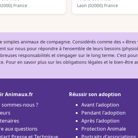
02000) France
Laon (02000) France
 de simples animaux de compagnie. Considérés comme des « êtres v
tent sur nous pour répondre à l’ensemble de leurs besoins (physio
breuses responsabilités et s’engager sur le long terme. C’est pou
e. Pour en savoir plus sur les obligations légales et le bien-être
ir Animaux.fr
Réussir son adoption
i sommes-nous ?
Avant l'adoption
eurs
Pendant l'adoption
tenaires
Après l'adoption
re aux questions
Protection Animale
tact Presse et Technique
Portraits d'associations