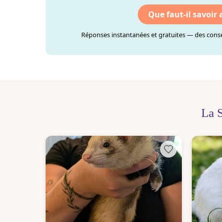
Que faut-il savoir
Réponses instantanées et gratuites — des consei
La 