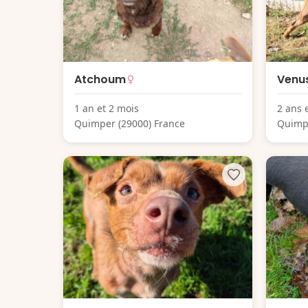
Atchoum
Venu
1 an et 2 mois
2 ans 
Quimper (29000) France
Quimpe