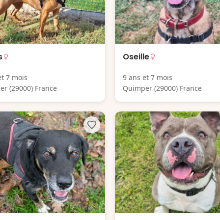
s
Oseille
et 7 mois
9 ans et 7 mois
r (29000) France
Quimper (29000) France