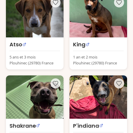
Atso
King
5 ans et 3 mois
1 an et 2 mois
Plouhinec (29780) France
Plouhinec (29780) France
Shakrane
P'indiana