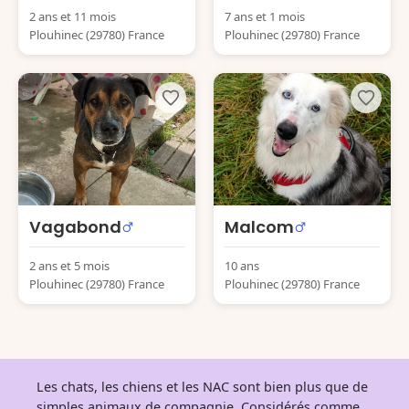
2 ans et 11 mois
7 ans et 1 mois
Plouhinec (29780) France
Plouhinec (29780) France
Vagabond
Malcom
2 ans et 5 mois
10 ans
Plouhinec (29780) France
Plouhinec (29780) France
Les chats, les chiens et les NAC sont bien plus que de
simples animaux de compagnie. Considérés comme