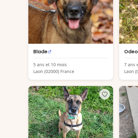
Blade
Odeo
5 ans et 10 mois
7 ans 
Laon (02000) France
Laon (