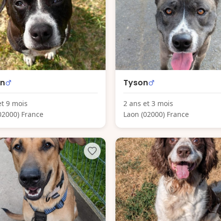
n
Tyson
et 9 mois
2 ans et 3 mois
02000) France
Laon (02000) France