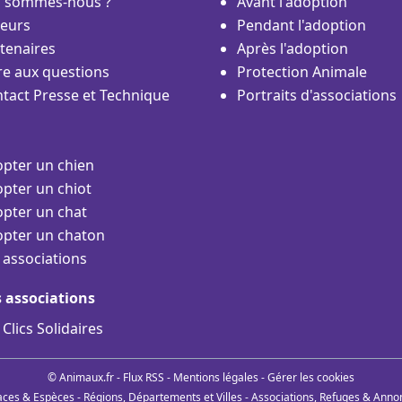
i sommes-nous ?
Avant l'adoption
eurs
Pendant l'adoption
tenaires
Après l'adoption
re aux questions
Protection Animale
tact Presse et Technique
Portraits d'associations
pter un chien
pter un chiot
pter un chat
pter un chaton
 associations
s associations
 Clics Solidaires
© Animaux.fr -
Flux RSS
-
Mentions légales
-
Gérer les cookies
aces & Espèces
-
Régions, Départements et Villes
-
Associations, Refuges & Anno