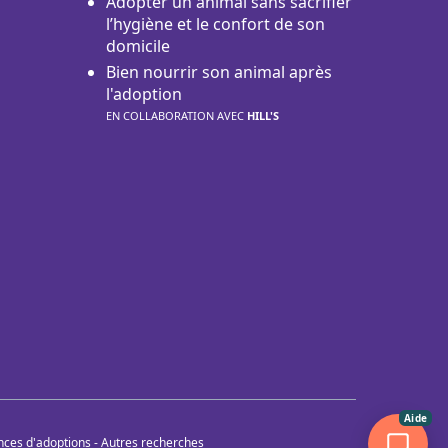
Adopter un animal sans sacrifier
l’hygiène et le confort de son
domicile
Bien nourrir son animal après
l'adoption
EN COLLABORATION AVEC
HILL'S
Aide
nces d'adoptions
-
Autres recherches