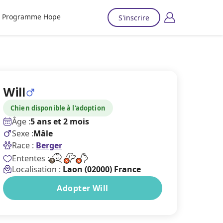
Programme Hope
S'inscrire
Will
Chien disponible à l'adoption
Âge :
5 ans et 2 mois
Sexe :
Mâle
Race :
Berger
Ententes :
Localisation :
Laon (02000) France
Adopter Will