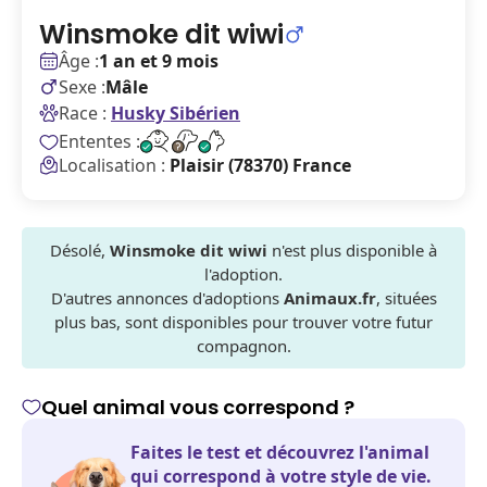
Winsmoke dit wiwi
Âge :
1 an et 9 mois
Sexe :
Mâle
Race :
Husky Sibérien
Ententes :
Localisation :
Plaisir (78370) France
Désolé,
Winsmoke dit wiwi
n'est plus disponible à
l'adoption.
D'autres annonces d'adoptions
Animaux.fr
, situées
plus bas, sont disponibles pour trouver votre futur
compagnon.
Quel animal vous correspond ?
Faites le test et découvrez l'animal
qui correspond à votre style de vie.