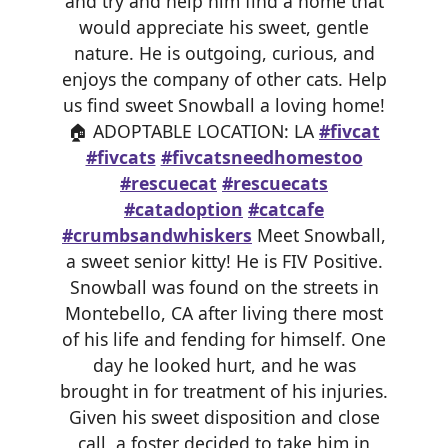
and try and help him find a home that
would appreciate his sweet, gentle
nature. He is outgoing, curious, and
enjoys the company of other cats. Help
us find sweet Snowball a loving home!
🏠 ADOPTABLE LOCATION: LA
#fivcat
#fivcats
#fivcatsneedhomestoo
#rescuecat
#rescuecats
#catadoption
#catcafe
#crumbsandwhiskers
Meet Snowball,
a sweet senior kitty! He is FIV Positive.
Snowball was found on the streets in
Montebello, CA after living there most
of his life and fending for himself. One
day he looked hurt, and he was
brought in for treatment of his injuries.
Given his sweet disposition and close
call, a foster decided to take him in