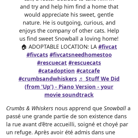
and try and help him find a home that
would appreciate his sweet, gentle
nature. He is outgoing, curious, and
enjoys the company of other cats. Help
us find sweet Snowball a loving home!
🏠 ADOPTABLE LOCATION: LA
#fivcat
#fivcats
#fivcatsneedhomestoo
#rescuecat
#rescuecats
#catadoption
#catcafe
#crumbsandwhiskers
♬ Stuff We Did
(from 'Up') - Piano Version - your
movie soundtrack
Crumbs & Whiskers
nous apprend que
Snowball
a
passé une grande partie de son existence dans
la rue avant d’être accueilli, soigné et choyé par
un refuge. Après avoir été admis dans une