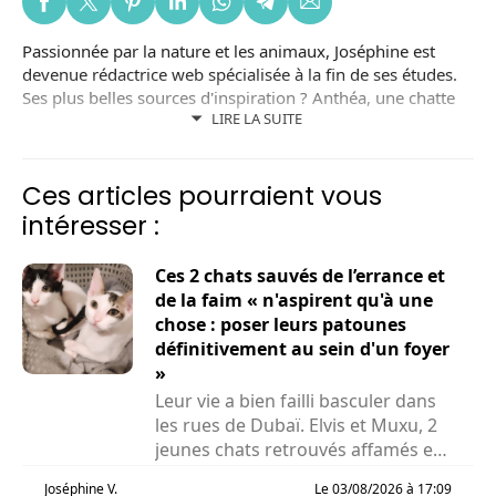
Passionnée par la nature et les animaux, Joséphine est
devenue rédactrice web spécialisée à la fin de ses études.
Ses plus belles sources d'inspiration ? Anthéa, une chatte
LIRE LA SUITE
noire adoptée dans un refuge local ; et Lizzy, une chienne
adoptée en Roumanie. Joséphine est aussi bénévole dans
une association de protection animale.
Ces articles pourraient vous
intéresser :
Ces 2 chats sauvés de l’errance et
de la faim « n'aspirent qu'à une
chose : poser leurs patounes
définitivement au sein d'un foyer
»
Leur vie a bien failli basculer dans
les rues de Dubaï. Elvis et Muxu, 2
jeunes chats retrouvés affamés et
privés de...
Joséphine V.
Le 03/08/2026 à 17:09