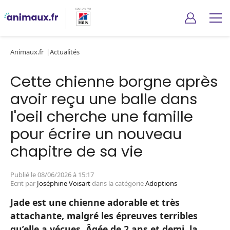
Animaux.fr
Actualités
Cette chienne borgne après
avoir reçu une balle dans
l'oeil cherche une famille
pour écrire un nouveau
chapitre de sa vie
Publié le 08/06/2026 à 15:17
Ecrit par
Joséphine Voisart
dans la catégorie
Adoptions
Jade est une chienne adorable et très
attachante, malgré les épreuves terribles
qu’elle a vécues. Âgée de 2 ans et demi, la