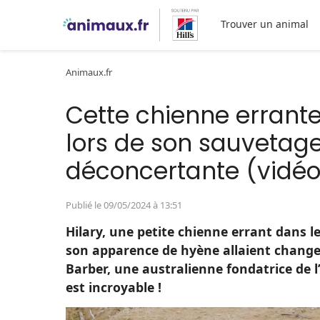
Trouver un animal
Animaux.fr
Cette chienne errant
lors de son sauvetag
déconcertante (vidéo
Publié le 09/05/2024 à 13:51
Hilary, une petite chienne errant dans le
son apparence de hyène allaient change
Barber, une australienne fondatrice de l
est incroyable !