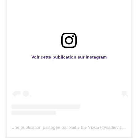
Voir cette publication sur Instagram
Une publication partagée par 𝐒𝐚𝐝𝐢𝐞 𝐭𝐡𝐞 𝐕𝐢𝐳𝐬𝐥𝐚 (@sadievizsla)