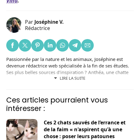
Vino
.
Par
Joséphine V.
Rédactrice
Passionnée par la nature et les animaux, Joséphine est
devenue rédactrice web spécialisée à la fin de ses études.
Ses plus belles sources d'inspiration ? Anthéa, une chatte
LIRE LA SUITE
noire adoptée dans un refuge local ; et Lizzy, une chienne
adoptée en Roumanie. Joséphine est aussi bénévole dans
une association de protection animale.
Ces articles pourraient vous
intéresser :
Ces 2 chats sauvés de l’errance et
de la faim « n'aspirent qu'à une
chose : poser leurs patounes