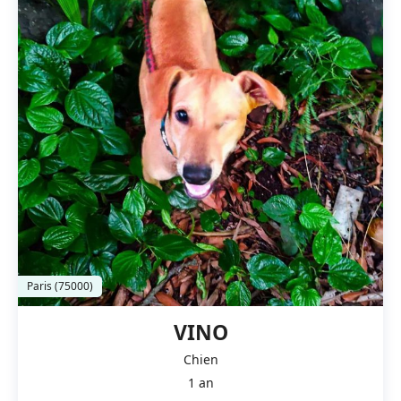
Paris (75000)
VINO
Chien
1 an