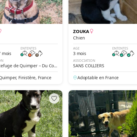
ZOUKA
Chien
ENTENTES
AGE
ENTENTES
7 mois
3 mois
ON
ASSOCIATION
 Refuge de Quimper – Du Cor
SANS COLLIERS
uimper, Finistère, France
Adoptable en France