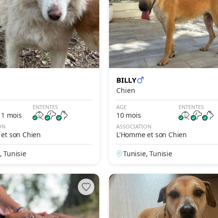
BILLY
Chien
ENTENTES
AGE
ENTENTES
11 mois
10 mois
ON
ASSOCIATION
et son Chien
L'Homme et son Chien
, Tunisie
Tunisie, Tunisie