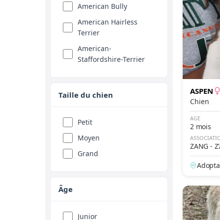
American Bully
American Hairless
Terrier
American-
Staffordshire-Terrier
American-Water-
Spaniel
ASPEN
Taille du chien
Ancien chien d'arrêt
Chien
danois
AGE
Petit
2 mois
Anglo-Français de
Moyen
Petite Vènerie
ASSOCIATI
ZANG - 
Grand
Ariégeois
P'
Adopta
Autre chien
Barbet
Âge
Barbu Tchèque
Junior
Barzoï