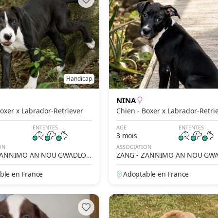
Handicap
NINA
en - Boxer x Labrador-Retriever
Chien - Boxer x Labrador-Retr
ENTENTES
AGE
ENTENTES
3 mois
ON
ASSOCIATION
Z'ANNIMO AN NOU GWADLOU
ZANG - Z'ANNIMO AN NOU GW
P'
ble en France
Adoptable en France