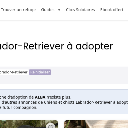
Trouver un refuge
Guides
Clics Solidaires
Ebook offert
ador-Retriever à adopter
brador-Retriever
Réinitialiser
iche d'adoption de
ALBA
n'existe plus.
i d'autres annonces de Chiens et chiots Labrador-Retriever à adop
re futur compagnon.