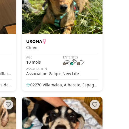
URONA
Chien
AGE
ENTENTES
10 mois
ASSOCIATION
fflain
Association Galgos New Life
as-de-
02270 Villamalea, Albacete, Espagn
e