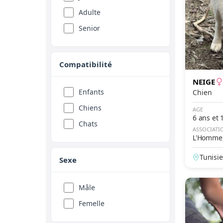
Adulte
Basenji
Senior
Basset Artésien-
Normand
Basset Bleu de
Compatibilité
Gascogne
NEIGE
Basset de Westphalie
Enfants
Chien
Basset des Alpes
Chiens
AGE
Basset Fauve de
6 ans et 
Chats
Bretagne
ASSOCIATI
L'Homme 
Basset Hound
Tunisie
Beagle
Sexe
Beagle-Harrier
Mâle
Bearded Collie
Femelle
Beauceron
Bedlington-Terrier