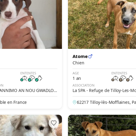
Atome
Chien
ENTENTES
AGE
ENTENTES
1 an
ON
ASSOCIATION
Z'ANNIMO AN NOU GWADLOU
La SPA - Refuge de Tilloy-Les-Mo
es – Arras
ble en France
62217 Tilloy-lès-Mofflaines, P
Calais, France