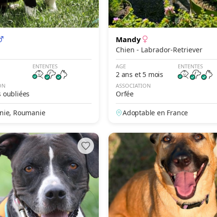
Mandy
Chien - Labrador-Retriever
ENTENTES
AGE
ENTENTES
2 ans et 5 mois
ON
ASSOCIATION
s oubliées
Orfée
ie, Roumanie
Adoptable en France