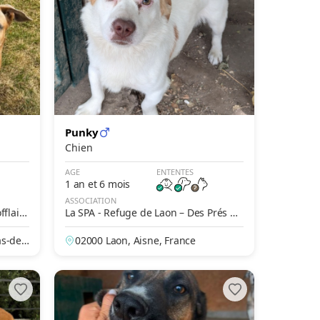
Punky
Chien
AGE
ENTENTES
1 an et 6 mois
ASSOCIATION
fflain
La SPA - Refuge de Laon – Des Prés de
Longuevalle
as-de-
02000 Laon, Aisne, France