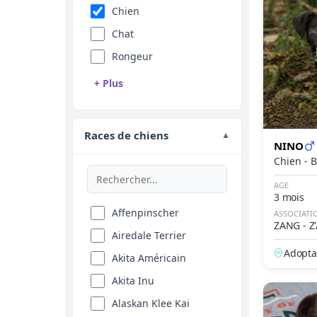
Chien
Chat
Rongeur
+ Plus
Reptile
Oiseau
Races de chiens
▼
NINO
Animal de ferme
Chi
Equidé
AGE
3 mois
Affenpinscher
ASSOCIATI
ZANG - 
Airedale Terrier
P'
Adopta
Akita Américain
Akita Inu
Alaskan Klee Kai