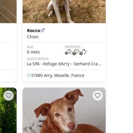
Rocco
Chien
AGE
ENTENTES
6 mois
ASSOCIATION
La SPA - Refuge d'Arry – Gerhard Cra
mer
57680 Arry, Moselle, France