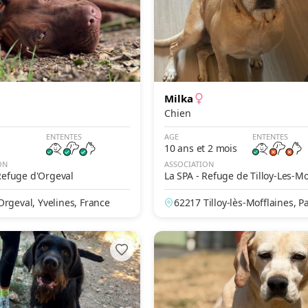
Milka
Chien
ENTENTES
AGE
ENTENTES
10 ans et 2 mois
ON
ASSOCIATION
Refuge d'Orgeval
La SPA - Refuge de Tilloy-Les-Mo
es – Arras
rgeval, Yvelines, France
62217 Tilloy-lès-Mofflaines, P
Calais, France