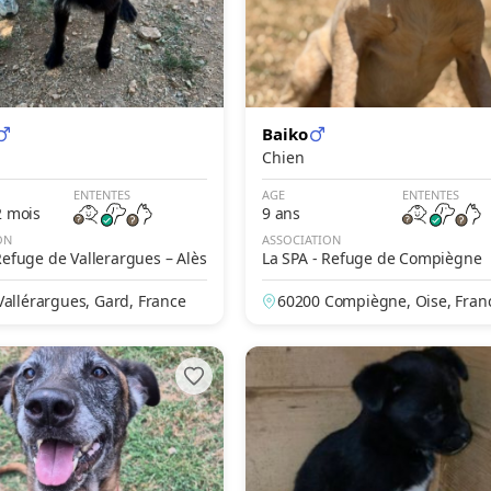
Baiko
Chien
ENTENTES
AGE
ENTENTES
2 mois
9 ans
ON
ASSOCIATION
Refuge de Vallerargues – Alès
La SPA - Refuge de Compiègne
Vallérargues, Gard, France
60200 Compiègne, Oise, Fran