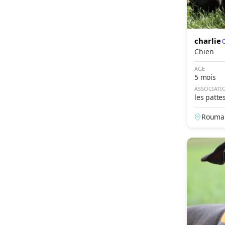
Berger Portugais
Manteau
Berger Yougoslave
Masque
Bichon à poil frisé
charlie
Chien
Bichon Bolonais
AGE
Bichon Havanais
5 mois
Bichon Maltais
ASSOCIATI
les patte
Biewer Yorkshire
Rouman
Billy
Black and Tan
Coonhound
Bloodhound
Bobtail
Boerbull
Boerenfox