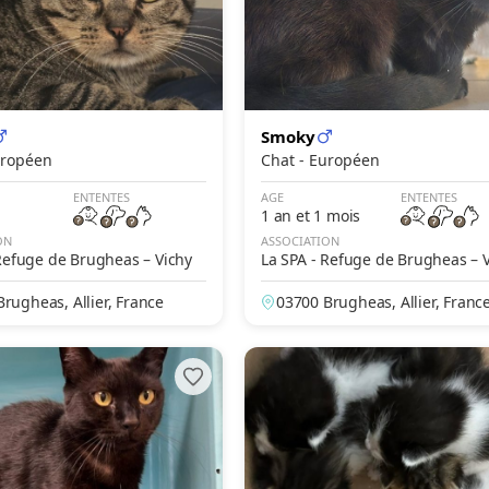
Smoky
- Européen
Chat - Européen
ENTENTES
AGE
ENTENTES
1 an et 1 mois
ON
ASSOCIATION
Refuge de Brugheas – Vichy
La SPA - Refuge de Brugheas – 
rugheas, Allier, France
03700 Brugheas, Allier, Franc