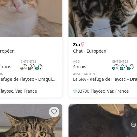
Zia
- Européen
Chat - Européen
ENTENTES
AGE
ENTENTES
7 mois
4 mois
ON
ASSOCIATION
Refuge de Flayosc – Draguign
La SPA - Refuge de Flayosc – Dr
an
layosc, Var, France
83780 Flayosc, Var, France