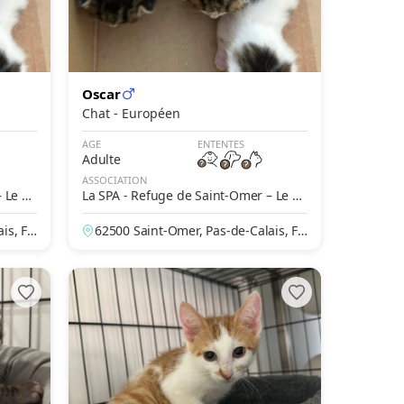
Oscar
Chat - Européen
AGE
ENTENTES
Adulte
ASSOCIATION
 Le Br
La SPA - Refuge de Saint-Omer – Le Br
ockus
is, Fr
62500 Saint-Omer, Pas-de-Calais, Fr
ance