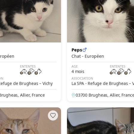
Peps
- Européen
Chat - Européen
ENTENTES
AGE
ENTENTES
4 mois
ON
ASSOCIATION
Refuge de Brugheas – Vichy
La SPA - Refuge de Brugheas – 
rugheas, Allier, France
03700 Brugheas, Allier, Franc