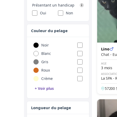
Ceylan
Présentant un handicap
i
Chartreux
Oui
Non
Chat chinois
Chat de Cafrerie
Couleur du pelage
Chat de Pallas
Chat Haret
Noir
Lino
Chat Jaune
Blanc
Chat 
Chat Sauvage d'Europe
Gris
AGE
3 mois
Chat Tigre
Roux
ASSOCIATI
Chausie
La SPA -
Crème
Cornish Rex
+ Voir plus
57200 
nce
Croisé
Brun
Cymric
Chocolat
Longueur du pelage
Devon Rex
Bleu