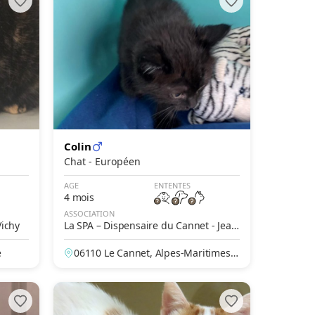
Colin
Chat - Européen
AGE
ENTENTES
4 mois
ASSOCIATION
Vichy
La SPA – Dispensaire du Cannet - Jean
ine Vincent
e
06110 Le Cannet, Alpes-Maritimes,
France