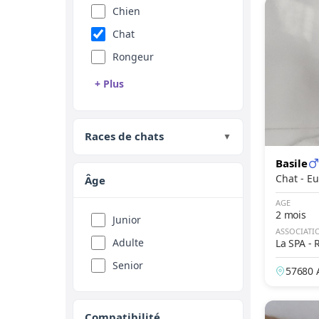
Chien
Chat
Rongeur
+ Plus
Reptile
Oiseau
Races de chats
▼
Animal de ferme
Basile
Equidé
Chat 
Âge
AGE
Abyssin
2 mois
Junior
ASSOCIATI
American Bobtail
Adulte
La SPA - 
American Curl
mer
Senior
57680 A
American Shorthair
American Whitehair
Compatibilité