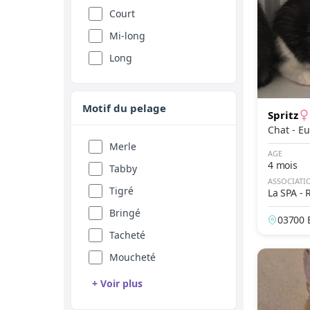
Donskoy
Lilas
Court
Européen
Cannelle
Mi-long
Exotic
Fauve
Long
German Rex
Sable
Havana Brown
Rouge
Motif du pelage
Spritz
Highland Fold
Abricot
Chat 
Highland Lynx
Fawn
Merle
AGE
Highland Straight
4 mois
Feu
Tabby
ASSOCIATI
Japanese Bobtail
Seal
Tigré
La SPA - 
Javanais
Silver
Bringé
03700 B
Khao Manee
Golden
Tacheté
Korat
Champagne
Moucheté
Kurilian Bobtail
Platine
+ Voir plus
Laperm
Isabelle
Rouan