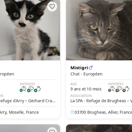
Mistigri
- Européen
Chat - Européen
ENTENTES
AGE
ENTENTES
9 ans et 10 mois
ON
ASSOCIATION
Refuge d'Arry – Gerhard Cra
La SPA - Refuge de Brugheas – 
rry, Moselle, France
03700 Brugheas, Allier, Franc