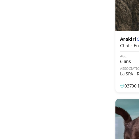
Ragamuffin
Ragdoll
Rex Devon
Sacré de Birmanie
Arakiri
Savannah
Chat 
Scottish & Highland
AGE
6 ans
Scottish Fold
ASSOCIATI
Scottish Fold Long Hair
La SPA - 
Selkirk Rex
03700 B
Siamois
Sibérien
Singapura
Skogcatt
Skogkatt