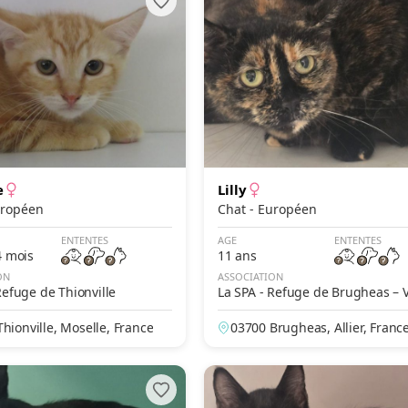
e
Lilly
- Européen
Chat - Européen
ENTENTES
AGE
ENTENTES
4 mois
11 ans
ON
ASSOCIATION
Refuge de Thionville
La SPA - Refuge de Brugheas – 
hionville, Moselle, France
03700 Brugheas, Allier, Franc