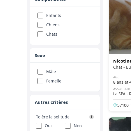
American Wirehair
Angora Turc
Enfants
Autre chat
Chiens
Balinais
Chats
Bengal
Birman
Sexe
Bleu russe
Nicotin
Chat 
Bombay
Mâle
AGE
British Longhair
Femelle
8 ans et 
British Shorthair
ASSOCIATI
La SPA - 
Burmese
Autres critères
57100 T
Burmilla
California Spangled
Tolère la solitude
i
Californian Rex
Oui
Non