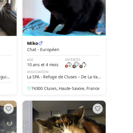
Miko
Chat - Européen
AGE
ENTENTES
10 ans et 4 mois
ASSOCIATION
aguign
La SPA - Refuge de Cluses – De La Vall
ée Blanche
74300 Cluses, Haute-Savoie, France