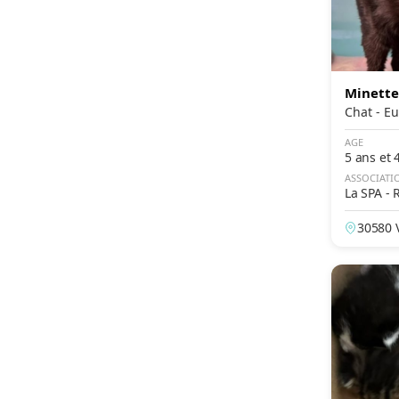
Snowshoe
Sokoké
Somali
Minette
Sphynx
Chat 
Thaï
AGE
Tiffany
5 ans et 
ASSOCIATI
Tonkinois
La SPA - 
Toyger
30580 
Turc de Van
York Chocolat