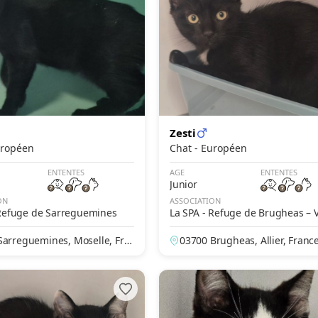
Zesti
- Européen
Chat - Européen
ENTENTES
AGE
ENTENTES
Junior
ON
ASSOCIATION
 Refuge de Sarreguemines
La SPA - Refuge de Brugheas – 
Sarreguemines, Moselle, Fra
03700 Brugheas, Allier, Franc