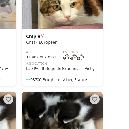
Chipie
Chat - Européen
AGE
ENTENTES
11 ans et 7 mois
ASSOCIATION
Vichy
La SPA - Refuge de Brugheas – Vichy
e
03700 Brugheas, Allier, France