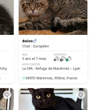
Baloo
Chat - Européen
AGE
ENTENTES
5 ans et 7 mois
ASSOCIATION
Vichy
La SPA - Refuge de Marennes – Lyon
e
69970 Marennes, Rhône, France