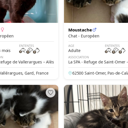
Moustache
- Européen
Chat - Européen
ENTENTES
AGE
ENTENTES
4 mois
Adulte
ON
ASSOCIATION
Refuge de Vallerargues – Alès
La SPA - Refuge de Saint-Omer –
ockus
Vallérargues, Gard, France
62500 Saint-Omer, Pas-de-Cala
ance