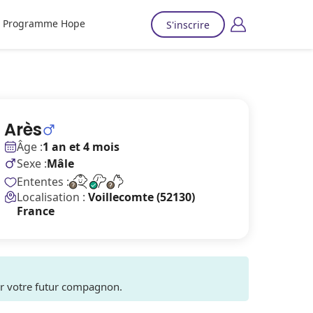
Programme Hope
S'inscrire
Arès
Âge :
1 an et 4 mois
Sexe :
Mâle
Ententes :
Localisation :
Voillecomte (52130)
France
ver votre futur compagnon.