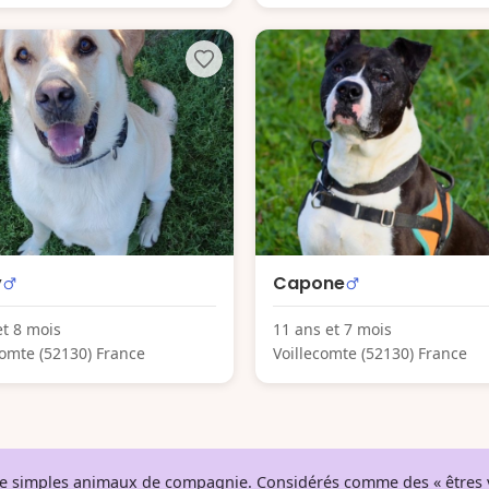
y
Capone
et 8 mois
11 ans et 7 mois
comte (52130) France
Voillecomte (52130) France
 de simples animaux de compagnie. Considérés comme des « êtres v