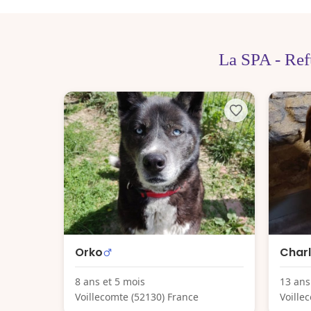
La SPA - Ref
Orko
Char
8 ans et 5 mois
13 ans
Voillecomte (52130) France
Voille