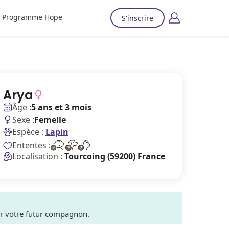
Programme Hope
S'inscrire
Arya
Âge :
5 ans et 3 mois
Sexe :
Femelle
Espèce :
Lapin
Ententes :
Localisation :
Tourcoing (59200) France
ver votre futur compagnon.