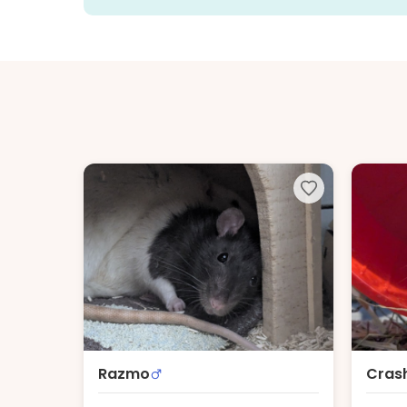
Razmo
Cras