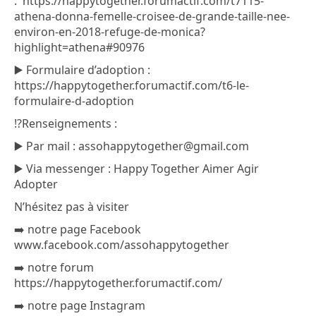
: https://happytogether.forumactif.com/t7115-
athena-donna-femelle-croisee-de-grande-taille-nee-
environ-en-2018-refuge-de-monica?
highlight=athena#90976
▶️ Formulaire d’adoption :
https://happytogether.forumactif.com/t6-le-
formulaire-d-adoption
⁉️Renseignements :
▶️ Par mail : assohappytogether@gmail.com
▶️ Via messenger : Happy Together Aimer Agir
Adopter
N’hésitez pas à visiter
➡️ notre page Facebook
www.facebook.com/assohappytogether
➡️ notre forum
https://happytogether.forumactif.com/
➡️ notre page Instagram