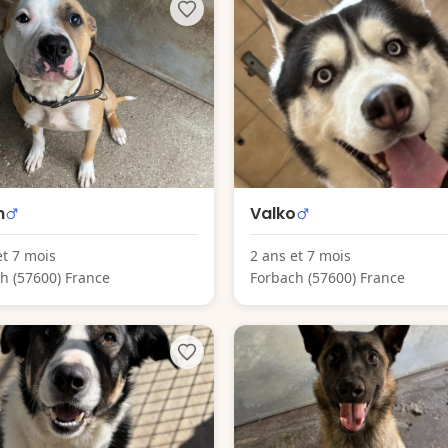
n
Valko
et 7 mois
2 ans et 7 mois
h (57600) France
Forbach (57600) France