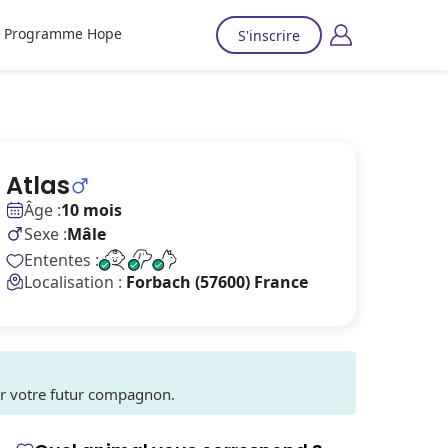
Programme Hope
S'inscrire
Atlas
Âge :
10 mois
Sexe :
Mâle
Ententes :
Localisation :
Forbach (57600) France
ver votre futur compagnon.