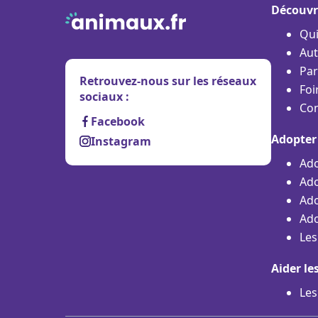
Découvr
Qu
Aut
Par
Retrouvez-nous sur les réseaux
Foi
sociaux :
Con
Facebook
Adopter
Instagram
Ado
Ado
Ado
Ado
Les
Aider le
Les