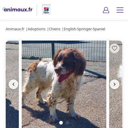
Animaux.fr
Adoptions
Chiens
English-Springer-Spaniel