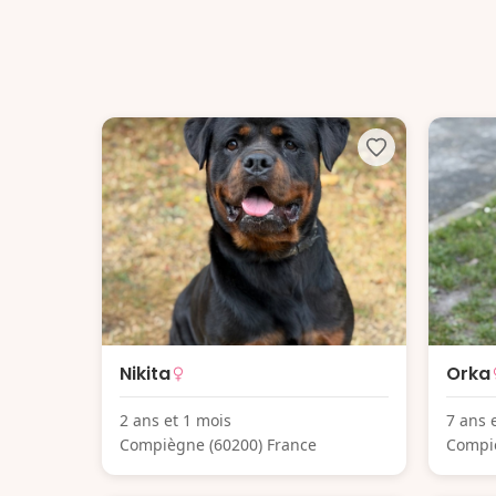
Nikita
Orka
2 ans et 1 mois
7 ans 
Compiègne (60200) France
Compiè