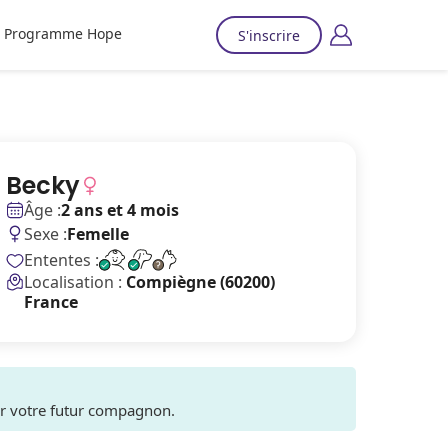
Programme Hope
S'inscrire
Becky
Âge :
2 ans et 4 mois
Sexe :
Femelle
Ententes :
Localisation :
Compiègne (60200)
France
ver votre futur compagnon.