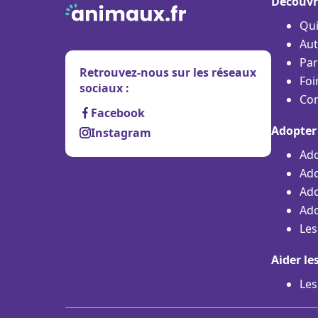
Découvr
Qu
Aut
Par
Retrouvez-nous sur les réseaux
Foi
sociaux :
Con
Facebook
Adopter
Instagram
Ado
Ado
Ado
Ado
Les
Aider le
Les