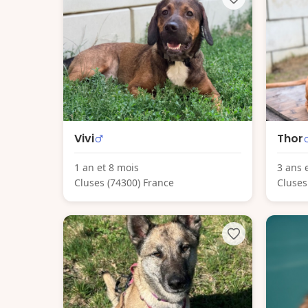
Vivi
Thor
1 an et 8 mois
3 ans 
Cluses (74300) France
Cluses