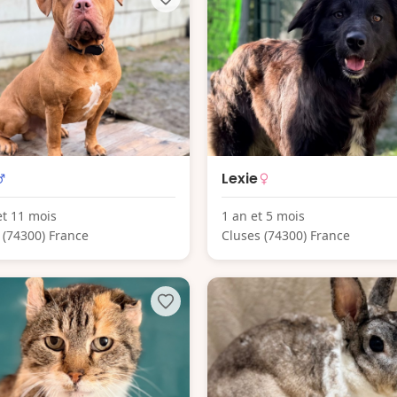
Lexie
et 11 mois
1 an et 5 mois
 (74300) France
Cluses (74300) France