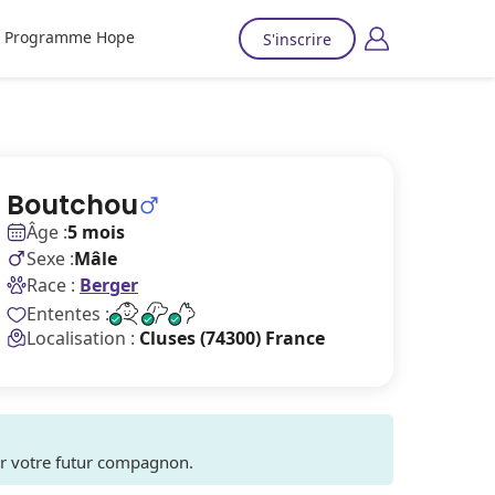
Programme Hope
S'inscrire
Boutchou
Âge :
5 mois
Sexe :
Mâle
Race :
Berger
Ententes :
Localisation :
Cluses (74300) France
ver votre futur compagnon.