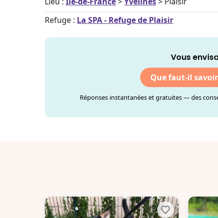
Lieu :
Île-de-France
>
Yvelines
> Plaisir
Refuge :
La SPA - Refuge de Plaisir
Vous envisa
Que faut-il savoi
Réponses instantanées et gratuites — des consei