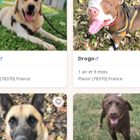
Drogo
1 an et 9 mois
r (78370) France
Plaisir (78370) France