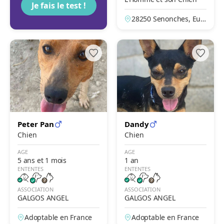
Je fais le test !
28250 Senonches, Eur
e-et-Loir, France
Peter Pan
Dandy
Chien
Chien
AGE
AGE
5 ans et 1 mois
1 an
ENTENTES
ENTENTES
ASSOCIATION
ASSOCIATION
GALGOS ANGEL
GALGOS ANGEL
Adoptable en France
Adoptable en France