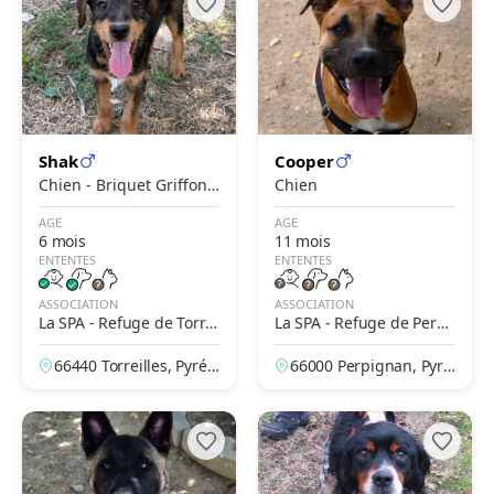
Shak
Cooper
Chien - Briquet Griffon
Chien
Vendéen
AGE
AGE
6 mois
11 mois
ENTENTES
ENTENTES
ASSOCIATION
ASSOCIATION
La SPA - Refuge de Torrei
La SPA - Refuge de Perpi
lles – Le Jardin de La Pad
gnan
66440 Torreilles, Pyrén
66000 Perpignan, Pyré
rine
ées-Orientales, France
nées-Orientales, Franc
e