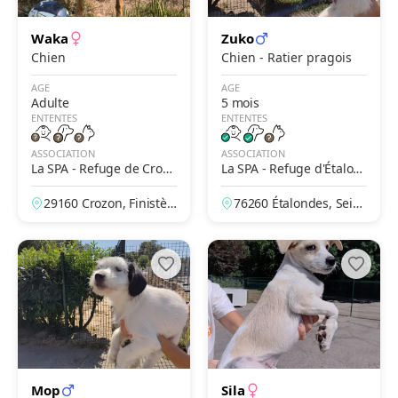
Waka
Zuko
Chien
Chien - Ratier pragois
AGE
AGE
Adulte
5 mois
ENTENTES
ENTENTES
ASSOCIATION
ASSOCIATION
La SPA - Refuge de Crozo
La SPA - Refuge d'Étalon
n
des
29160 Crozon, Finistèr
76260 Étalondes, Sein
e, France
e-Maritime, France
Mop
Sila