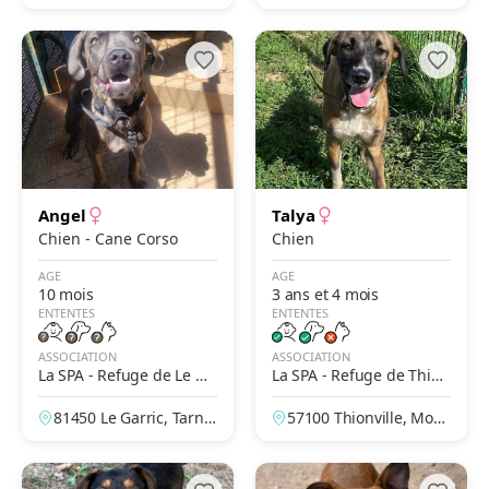
Angel
Talya
Chien - Cane Corso
Chien
AGE
AGE
10 mois
3 ans et 4 mois
ENTENTES
ENTENTES
ASSOCIATION
ASSOCIATION
La SPA - Refuge de Le Ga
La SPA - Refuge de Thion
rric – Albi
ville
81450 Le Garric, Tarn,
57100 Thionville, Mose
France
lle, France