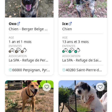
Oxo
Ice
Chien - Berger Belge M
Chien
alinois
AGE
AGE
1 an et 1 mois
13 ans et 3 mois
ENTENTES
ENTENTES
ASSOCIATION
ASSOCIATION
La SPA - Refuge de Perpi
La SPA - Refuge de Saint-
gnan
Pierre-du-Mont – Mont-d
66000 Perpignan, Pyré
40280 Saint-Pierre-du-
e-Marsan
nées-Orientales, Franc
Mont, Landes, France
e