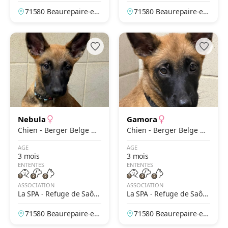
e et Loire – Beaurepaire
e et Loire – Beaurepaire
71580 Beaurepaire-en-
71580 Beaurepaire-en-
en Bresse
en Bresse
Bresse, Saône-et-Loire,
Bresse, Saône-et-Loire,
France
France
Nebula
Gamora
Chien - Berger Belge M
Chien - Berger Belge M
alinois
alinois
AGE
AGE
3 mois
3 mois
ENTENTES
ENTENTES
ASSOCIATION
ASSOCIATION
La SPA - Refuge de Saôn
La SPA - Refuge de Saôn
e et Loire – Beaurepaire
e et Loire – Beaurepaire
71580 Beaurepaire-en-
71580 Beaurepaire-en-
en Bresse
en Bresse
Bresse, Saône-et-Loire,
Bresse, Saône-et-Loire,