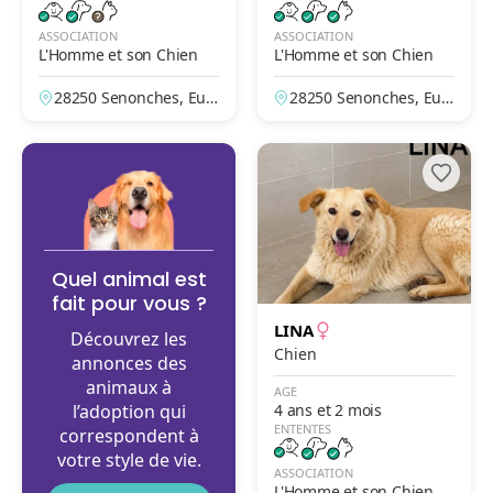
ASSOCIATION
ASSOCIATION
L'Homme et son Chien
L'Homme et son Chien
28250 Senonches, Eur
28250 Senonches, Eur
e-et-Loir, France
e-et-Loir, France
Quel animal est
fait pour vous ?
LINA
Découvrez les
Chien
annonces des
animaux à
AGE
l’adoption qui
4 ans et 2 mois
ENTENTES
correspondent à
votre style de vie.
ASSOCIATION
L'Homme et son Chien