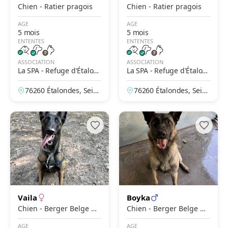
Chien - Ratier pragois
Chien - Ratier pragois
AGE
AGE
5 mois
5 mois
ENTENTES
ENTENTES
ASSOCIATION
ASSOCIATION
La SPA - Refuge d'Étalon
La SPA - Refuge d'Étalon
des
des
76260 Étalondes, Sein
76260 Étalondes, Sein
e-Maritime, France
e-Maritime, France
Vaila
Boyka
Chien - Berger Belge M
Chien - Berger Belge M
alinois
alinois
AGE
AGE