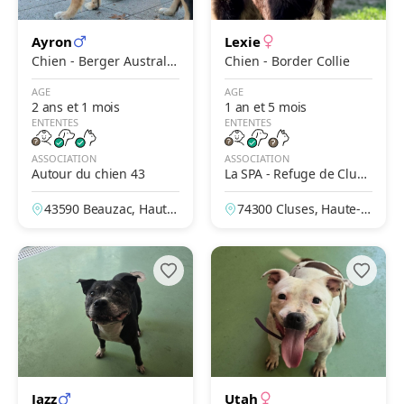
Ayron
Lexie
Chien - Berger Australie
Chien - Border Collie
n x Border Collie
AGE
AGE
2 ans et 1 mois
1 an et 5 mois
ENTENTES
ENTENTES
ASSOCIATION
ASSOCIATION
Autour du chien 43
La SPA - Refuge de Cluse
s – De La Vallée Blanche
43590 Beauzac, Haute-
74300 Cluses, Haute-S
Loire, France
avoie, France
Jazz
Utah