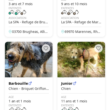
3 ans et 7 mois
9 ans et 10 mois
ENTENTES
ENTENTES
ASSOCIATION
ASSOCIATION
La SPA - Refuge de Brug
La SPA - Refuge de Mare
heas – Vichy
nnes – Lyon
03700 Brugheas, Allier,
69970 Marennes, Rhô
France
ne, France
Barbouille
Junior
Chien - Briquet Griffon
Chien
Vendéen
AGE
AGE
1 an et 1 mois
11 ans et 1 mois
ENTENTES
ENTENTES