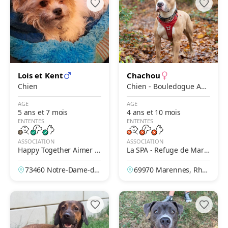
Lois et Kent
Chachou
Chien
Chien - Bouledogue Am
éricain
AGE
AGE
5 ans et 7 mois
4 ans et 10 mois
ENTENTES
ENTENTES
ASSOCIATION
ASSOCIATION
Happy Together Aimer A
La SPA - Refuge de Mare
gir Adopter
nnes – Lyon
73460 Notre-Dame-de
69970 Marennes, Rhô
s-Millières, Savoie, Fra
ne, France
nce