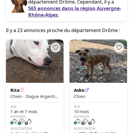
département Drôme. Cependant, il y a
565 annonces dans la région Auvergne-
Rhône-Alpes
.
Il y a 23 annonces proche du département Drôme :
Rita
Asko
Chien - Dogue Argentin
Chien
x Border Collie
AGE
AGE
1 an et 7 mois
10 mois
ENTENTES
ENTENTES
ASSOCIATION
ASSOCIATION