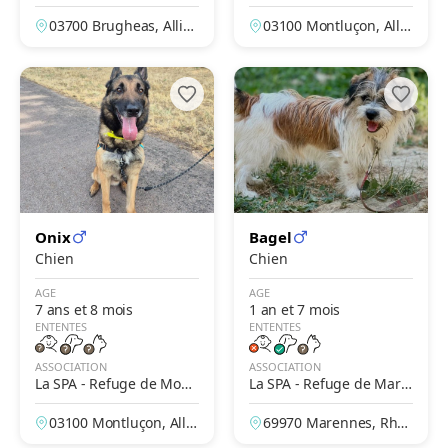
heas – Vichy
uçon – La Loue
03700 Brugheas, Allier,
03100 Montluçon, Allie
France
r, France
Onix
Bagel
Chien
Chien
AGE
AGE
7 ans et 8 mois
1 an et 7 mois
ENTENTES
ENTENTES
ASSOCIATION
ASSOCIATION
La SPA - Refuge de Montl
La SPA - Refuge de Mare
uçon – La Loue
nnes – Lyon
03100 Montluçon, Allie
69970 Marennes, Rhô
r, France
ne, France