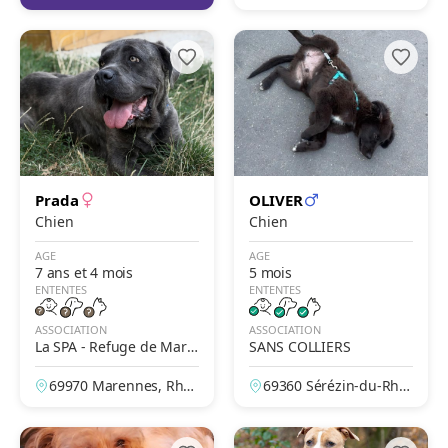
France
Prada
OLIVER
Chien
Chien
AGE
AGE
7 ans et 4 mois
5 mois
ENTENTES
ENTENTES
ASSOCIATION
ASSOCIATION
La SPA - Refuge de Mare
SANS COLLIERS
nnes – Lyon
69970 Marennes, Rhô
69360 Sérézin-du-Rhô
ne, France
ne, Rhône, France