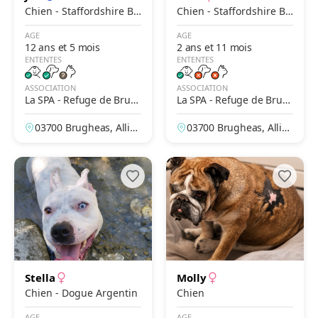
Chien - Staffordshire Bu
Chien - Staffordshire Bu
ll Terrier
ll Terrier
AGE
AGE
12 ans et 5 mois
2 ans et 11 mois
ENTENTES
ENTENTES
ASSOCIATION
ASSOCIATION
La SPA - Refuge de Brug
La SPA - Refuge de Brug
heas – Vichy
heas – Vichy
03700 Brugheas, Allier,
03700 Brugheas, Allier,
France
France
Stella
Molly
Chien - Dogue Argentin
Chien
AGE
AGE