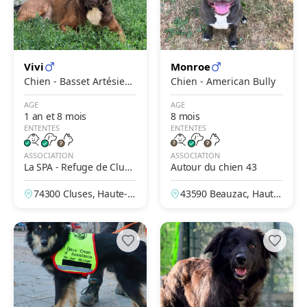
Vivi
Monroe
Chien - Basset Artésien-
Chien - American Bully
Normand
AGE
AGE
1 an et 8 mois
8 mois
ENTENTES
ENTENTES
ASSOCIATION
ASSOCIATION
La SPA - Refuge de Cluse
Autour du chien 43
s – De La Vallée Blanche
74300 Cluses, Haute-S
43590 Beauzac, Haute-
avoie, France
Loire, France