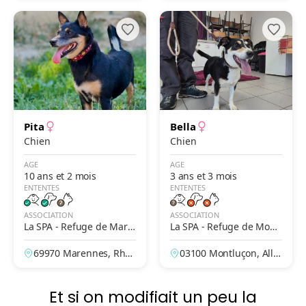
Pita
Bella
Chien
Chien
AGE
AGE
10 ans et 2 mois
3 ans et 3 mois
ENTENTES
ENTENTES
ASSOCIATION
ASSOCIATION
La SPA - Refuge de Mare
La SPA - Refuge de Montl
nnes – Lyon
uçon – La Loue
69970 Marennes, Rhô
03100 Montluçon, Allie
ne, France
r, France
Et si on modifiait un peu la