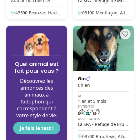
Autour du chien 43
La SPA - Refuge de Montl
uçon – La Loue
43590 Beauzac, Haute-
03100 Montluçon, Allie
Loire, France
r, France
Quel animal est
fait pour vous ?
Gio
Découvrez les
Chien
annonces des
animaux à
AGE
l’adoption qui
1 an et 5 mois
ENTENTES
correspondent à
votre style de vie.
ASSOCIATION
La SPA - Refuge de Brug
Je fais le test !
heas – Vichy
03700 Brugheas, Allier,